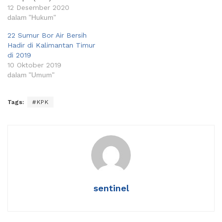
melakukan delapan kali
12 Desember 2020
operasi tangkap tangan
dalam "Hukum"
(OTT) kasus korupsi yang
22 Sumur Bor Air Bersih
melibatkan penyelenggara
Hadir di Kalimantan Timur
negara di pusat maupun
di 2019
daerah. Sebagai
10 Oktober 2019
perbandingan, pada tahun
dalam "Umum"
2019 dilakukan OTT KPK
sebanyak 21 kali. Lalu pada
tahun 2018 ada 30 OTT
Tags:
#KPK
KPK,…
sentinel