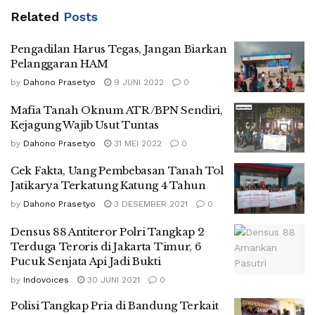
Related
Posts
Pengadilan Harus Tegas, Jangan Biarkan
Pelanggaran HAM
by
Dahono Prasetyo
9 JUNI 2022
0
Mafia Tanah Oknum ATR/BPN Sendiri,
Kejagung Wajib Usut Tuntas
by
Dahono Prasetyo
31 MEI 2022
0
Cek Fakta, Uang Pembebasan Tanah Tol
Jatikarya Terkatung Katung 4 Tahun
by
Dahono Prasetyo
3 DESEMBER 2021
0
Densus 88 Antiteror Polri Tangkap 2
Terduga Teroris di Jakarta Timur, 6
Pucuk Senjata Api Jadi Bukti
by
Indovoices
30 JUNI 2021
0
Polisi Tangkap Pria di Bandung Terkait