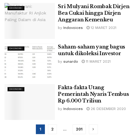
Sri Mulyani Rombak Dirjen
EKONOMI
Bea Cukai hingga Dirjen
Anggaran Kemenkeu
by
Indovoices
12 MARET 2021
Saham-saham yang bagus
EKONOMI
untuk dikoleksi Investor
by
sunardo
11 MARET 2021
Fakta-fakta Utang
EKONOMI
Pemerintah Nyaris Tembus
Rp 6.000 Triliun
by
Indovoices
26 DESEMBER 2020
1
2
…
201