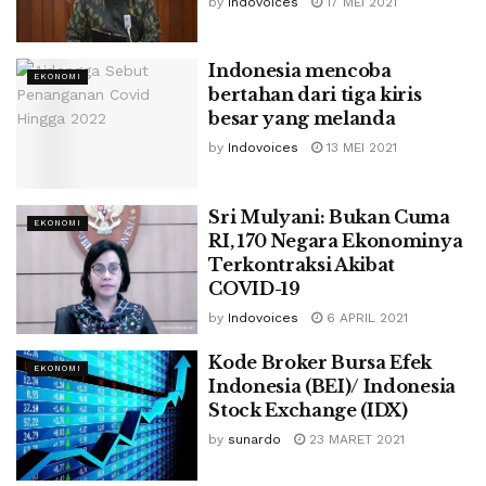
by
Indovoices
17 MEI 2021
Indonesia mencoba
EKONOMI
bertahan dari tiga kiris
besar yang melanda
by
Indovoices
13 MEI 2021
Sri Mulyani: Bukan Cuma
EKONOMI
RI, 170 Negara Ekonominya
Terkontraksi Akibat
COVID-19
by
Indovoices
6 APRIL 2021
Kode Broker Bursa Efek
EKONOMI
Indonesia (BEI)/ Indonesia
Stock Exchange (IDX)
by
sunardo
23 MARET 2021