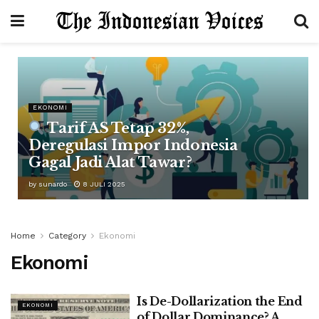
EKONOMI
Tarif AS Tetap 32%,
Deregulasi Impor Indonesia
Gagal Jadi Alat Tawar?
by
sunardo
8 JULI 2025
Home
Category
Ekonomi
Ekonomi
Is De-Dollarization the End
EKONOMI
of Dollar Dominance? A