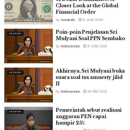
Closer Look at the Global
Financial Order
by
sunardo
6 JUNI 2025
Poin-poin Penjelasan Sri
EKONOMI
Mulyani Soal PPN Sembako
by
Indovoices
11 JUNI 2021
Akhirnya, Sri Mulyani buka
EKONOMI
suara soal tax amnesty jilid
II
by
Indovoices
24 MEI 2021
Pemerintah sebut realisasi
EKONOMI
anggaran PEN capai
hampir 25%