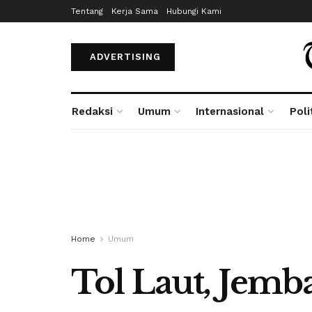
Tentang
Kerja Sama
Hubungi Kami
ADVERTISING
Redaksi
Umum
Internasional
Poli
Home
Umum
Tol Laut, Jem