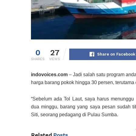
0
27
Share on Facebook
SHARES
VIEWS
indovoices.com
– Jadi salah satu program anda
harga barang pokok hingga 30 persen, terutama 
“Sebelum ada Tol Laut, saya harus menunggu b
dua minggu, barang yang saya pesan sudah tib
Siti, seorang pedagang di Pulau Sumba.
Related
Posts