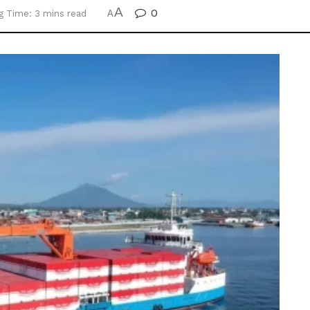
A
0
g Time: 3 mins read
A