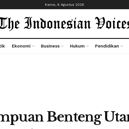
Kamis, 6 Agustus 2026
tik
Ekonomi
Business
Hukum
Pendidikan
empuan Benteng Ut