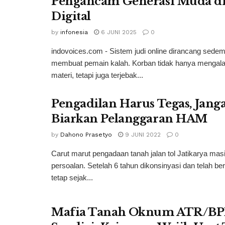
Pengancam Generasi Muda di
Digital
by
infonesia
6 JUNI 2025
0
indovoices.com - Sistem judi online dirancang sedem
membuat pemain kalah. Korban tidak hanya mengala
materi, tetapi juga terjebak...
Pengadilan Harus Tegas, Jang
Biarkan Pelanggaran HAM
by
Dahono Prasetyo
9 JUNI 2022
0
Carut marut pengadaan tanah jalan tol Jatikarya ma
persoalan. Setelah 6 tahun dikonsinyasi dan telah 
tetap sejak...
Mafia Tanah Oknum ATR/B