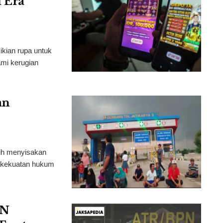
 Era
ikian rupa untuk
mi kerugian
an
sih menyisakan
berkekuatan hukum
PN