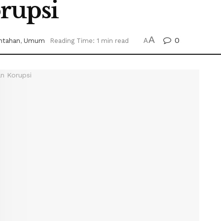
rupsi
A
0
ntahan
,
Umum
Reading Time: 1 min read
A