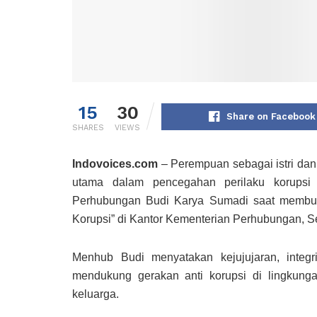
15
30
Share on Facebook
SHARES
VIEWS
Indovoices.com
– Perempuan sebagai istri da
utama dalam pencegahan perilaku korupsi 
Perhubungan Budi Karya Sumadi saat membuka
Korupsi” di Kantor Kementerian Perhubungan, Se
Menhub Budi menyatakan kejujujaran, integ
mendukung gerakan anti korupsi di lingkung
keluarga.