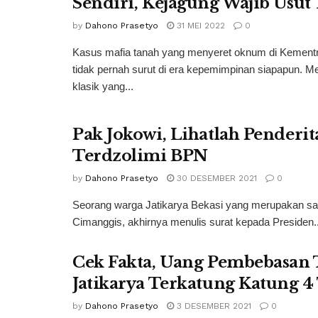
Sendiri, Kejagung Wajib Usut
by
Dahono Prasetyo
31 MEI 2022
0
Kasus mafia tanah yang menyeret oknum di Kement
tidak pernah surut di era kepemimpinan siapapun. Me
klasik yang...
Pak Jokowi, Lihatlah Penderi
Terdzolimi BPN
by
Dahono Prasetyo
30 DESEMBER 2021
0
Seorang warga Jatikarya Bekasi yang merupakan salah
Cimanggis, akhirnya menulis surat kepada Presiden..
Cek Fakta, Uang Pembebasan 
Jatikarya Terkatung Katung 
by
Dahono Prasetyo
3 DESEMBER 2021
0