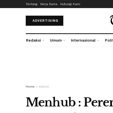
Tentang
Kerja Sama
Hubungi Kami
ADVERTISING
Redaksi
Umum
Internasional
Poli
Home
Hukum
Menhub : Per