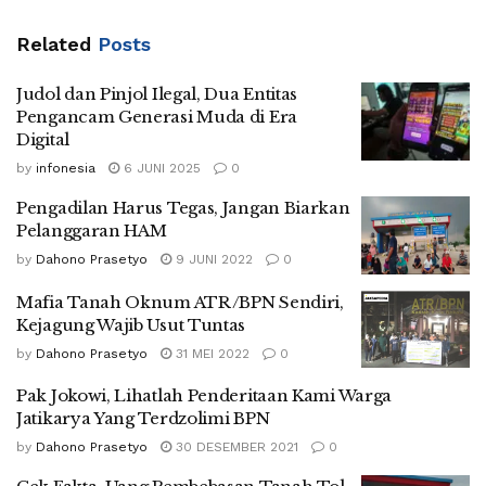
Related
Posts
Judol dan Pinjol Ilegal, Dua Entitas
Pengancam Generasi Muda di Era
Digital
by
infonesia
6 JUNI 2025
0
Pengadilan Harus Tegas, Jangan Biarkan
Pelanggaran HAM
by
Dahono Prasetyo
9 JUNI 2022
0
Mafia Tanah Oknum ATR/BPN Sendiri,
Kejagung Wajib Usut Tuntas
by
Dahono Prasetyo
31 MEI 2022
0
Pak Jokowi, Lihatlah Penderitaan Kami Warga
Jatikarya Yang Terdzolimi BPN
by
Dahono Prasetyo
30 DESEMBER 2021
0