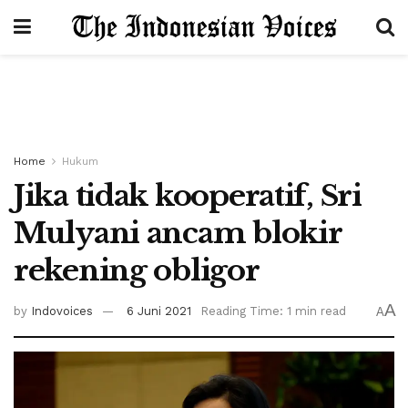
Home
Hukum
Jika tidak kooperatif, Sri
Mulyani ancam blokir
rekening obligor
A
by
Indovoices
6 Juni 2021
Reading Time: 1 min read
A