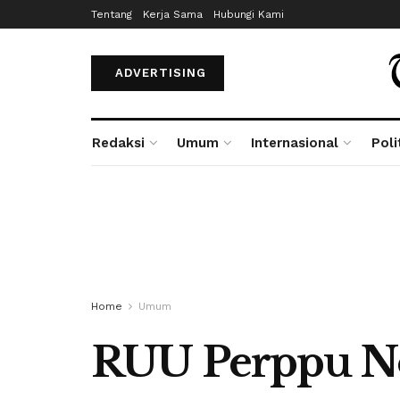
Tentang
Kerja Sama
Hubungi Kami
ADVERTISING
Redaksi
Umum
Internasional
Poli
Home
Umum
RUU Perppu No