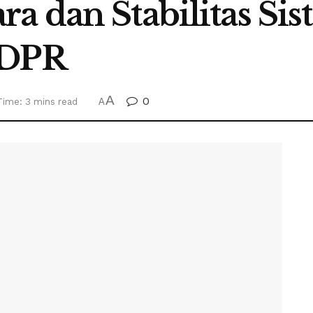
a dan Stabilitas Si
 DPR
A
0
Time: 3 mins read
A