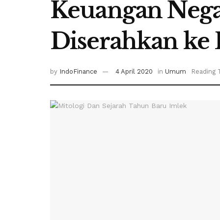
Keuangan Negar
Diserahkan ke
by
IndoFinance
4 April 2020
in
Umum
Reading 