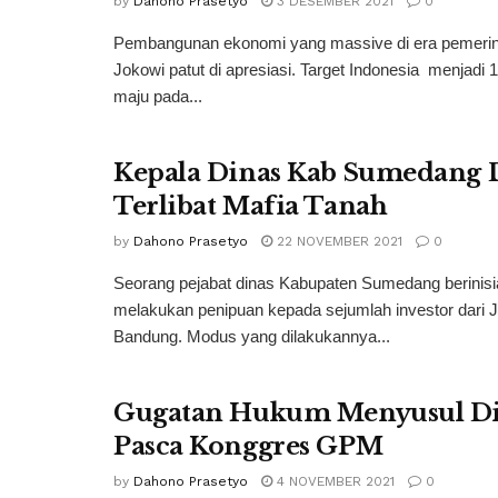
by
Dahono Prasetyo
3 DESEMBER 2021
0
Pembangunan ekonomi yang massive di era pemerin
Jokowi patut di apresiasi. Target Indonesia menjadi 
maju pada...
Kepala Dinas Kab Sumedang 
Terlibat Mafia Tanah
by
Dahono Prasetyo
22 NOVEMBER 2021
0
Seorang pejabat dinas Kabupaten Sumedang berinisi
melakukan penipuan kepada sejumlah investor dari J
Bandung. Modus yang dilakukannya...
Gugatan Hukum Menyusul Di
Pasca Konggres GPM
by
Dahono Prasetyo
4 NOVEMBER 2021
0