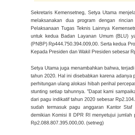
Sekretaris Kemensetneg, Setya Utama menjel
melaksanakan dua program dengan rincia
Pelaksanaan Tugas Teknis Lainnya Kemensetn
untuk kedua Badan Layanan Umum (BLU) ya
(PNBP) Rp444.750.394.009,00. Serta kedua P
Kepada Presiden dan Wakil Presiden sebesar R
Setya Utama juga menambahkan bahwa, terjadi p
tahun 2020. Hal ini disebabkan karena adanya
perhitungan ulang alokasi hibah perihal percep
stunting setiap tahunnya. ”Dapat kami sampai
dari pagu indikatif tahun 2020 sebesar Rp2.104.
sudah termasuk pagu anggaran Kantor Staf 
demikian Komisi II DPR RI menyetujui jumlah
Rp2.088.807.395.000,00. (setneg)