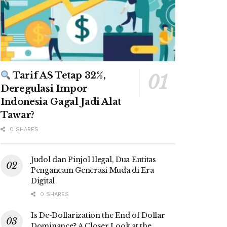
Tarif AS Tetap 32%,
Deregulasi Impor
Indonesia Gagal Jadi Alat
Tawar?
0 SHARES
Judol dan Pinjol Ilegal, Dua Entitas
Pengancam Generasi Muda di Era
Digital
0 SHARES
Is De-Dollarization the End of Dollar
Dominance? A Closer Look at the