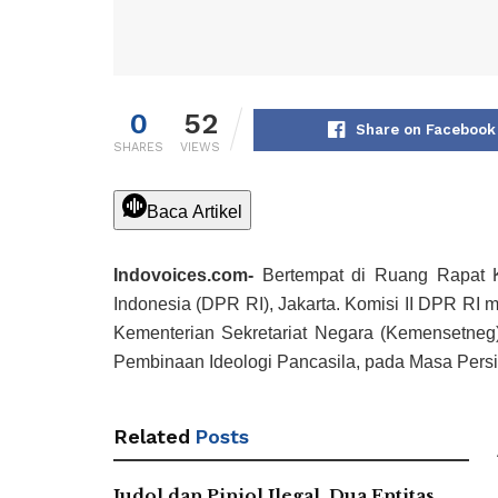
0
52
Share on Facebook
SHARES
VIEWS
Baca Artikel
Indovoices.com-
Bertempat di Ruang Rapat 
Indonesia (DPR RI), Jakarta. Komisi II DPR RI 
Kementerian Sekretariat Negara (Kemensetneg),
Pembinaan Ideologi Pancasila, pada Masa Pers
Related
Posts
Judol dan Pinjol Ilegal, Dua Entitas