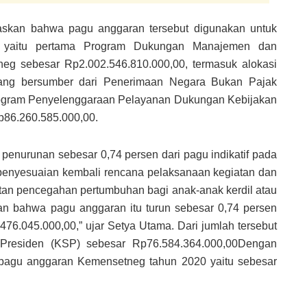
askan bahwa pagu anggaran tersebut digunakan untuk
n yaitu pertama Program Dukungan Manajemen dan
eg sebesar Rp2.002.546.810.000,00, termasuk alokasi
ng bersumber dari Penerimaan Negara Bukan Pajak
rogram Penyelenggaraan Pelayanan Dukungan Kebijakan
p86.260.585.000,00.
enurunan sebesar 0,74 persen dari pagu indikatif pada
 penyesuaian kembali rencana pelaksanaan kegiatan dan
atan pencegahan pertumbuhan bagi anak-anak kerdil atau
kan bahwa pagu anggaran itu turun sebesar 0,74 persen
476.045.000,00,” ujar Setya Utama. Dari jumlah tersebut
Presiden (KSP) sebesar Rp76.584.364.000,00Dengan
 pagu anggaran Kemensetneg tahun 2020 yaitu sebesar