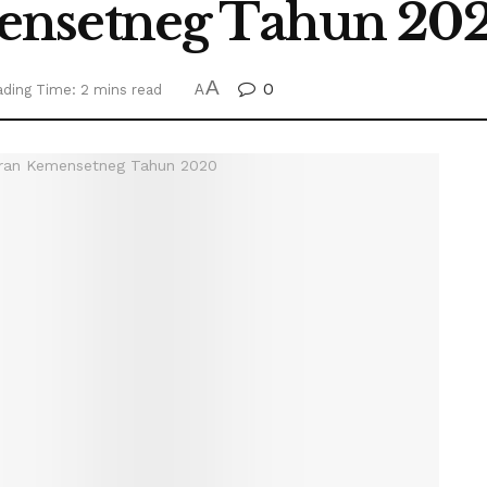
ensetneg Tahun 20
A
0
ding Time: 2 mins read
A