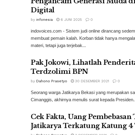
Pengancam Generasi Muda di
Digital
by
infonesia
6 JUNI 2025
0
indovoices.com - Sistem judi online dirancang sedem
membuat pemain kalah. Korban tidak hanya mengala
materi, tetapi juga terjebak...
Pak Jokowi, Lihatlah Penderi
Terdzolimi BPN
by
Dahono Prasetyo
30 DESEMBER 2021
0
Seorang warga Jatikarya Bekasi yang merupakan salah
Cimanggis, akhirnya menulis surat kepada Presiden..
Cek Fakta, Uang Pembebasan 
Jatikarya Terkatung Katung 