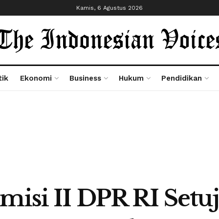
Kamis, 6 Agustus 2026
tik
Ekonomi
Business
Hukum
Pendidikan
misi II DPR RI Setu