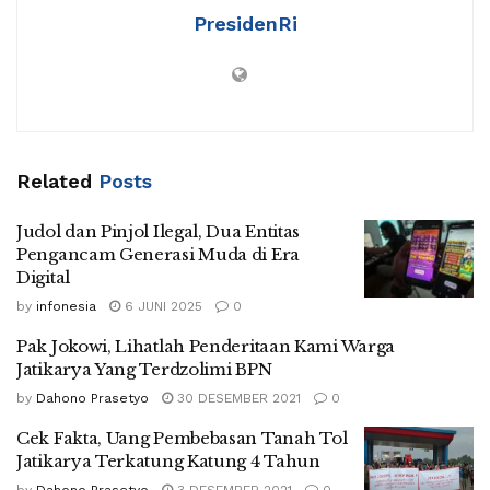
PresidenRi
Related
Posts
Judol dan Pinjol Ilegal, Dua Entitas
Pengancam Generasi Muda di Era
Digital
by
infonesia
6 JUNI 2025
0
Pak Jokowi, Lihatlah Penderitaan Kami Warga
Jatikarya Yang Terdzolimi BPN
by
Dahono Prasetyo
30 DESEMBER 2021
0
Cek Fakta, Uang Pembebasan Tanah Tol
Jatikarya Terkatung Katung 4 Tahun
by
Dahono Prasetyo
3 DESEMBER 2021
0