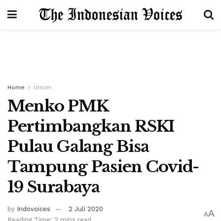
Home
Umum
Menko PMK
Pertimbangkan RSKI
Pulau Galang Bisa
Tampung Pasien Covid-
19 Surabaya
by
Indovoices
2 Juli 2020
A
A
Reading Time: 2 mins read