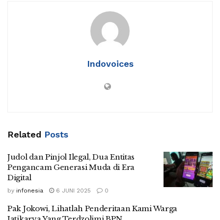
salah satu dokter banyak
rumah sakit penuh dan
banyak warga yang tidak
mentaati protokol
kesehatan. Audiensi
bersama IDI dan…
Indovoices
Related
Posts
Judol dan Pinjol Ilegal, Dua Entitas
Pengancam Generasi Muda di Era
Digital
by
infonesia
6 JUNI 2025
0
Pak Jokowi, Lihatlah Penderitaan Kami Warga
Jatikarya Yang Terdzolimi BPN