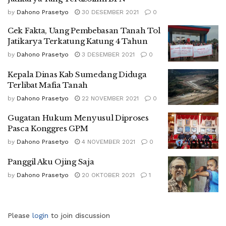
by
Dahono Prasetyo
30 DESEMBER 2021
0
Cek Fakta, Uang Pembebasan Tanah Tol
Jatikarya Terkatung Katung 4 Tahun
by
Dahono Prasetyo
3 DESEMBER 2021
0
Kepala Dinas Kab Sumedang Diduga
Terlibat Mafia Tanah
by
Dahono Prasetyo
22 NOVEMBER 2021
0
Gugatan Hukum Menyusul Diproses
Pasca Konggres GPM
by
Dahono Prasetyo
4 NOVEMBER 2021
0
Panggil Aku Ojing Saja
by
Dahono Prasetyo
20 OKTOBER 2021
1
Please
login
to join discussion