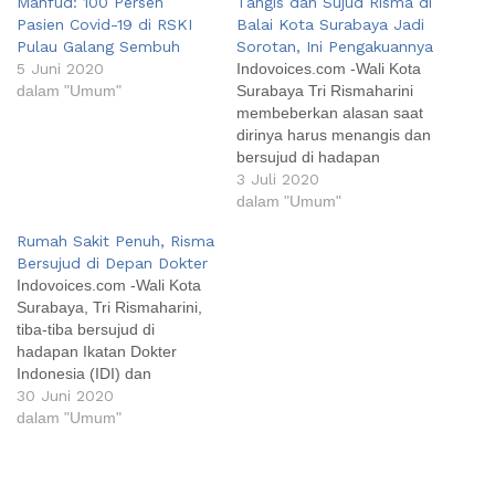
Mahfud: 100 Persen
Tangis dan Sujud Risma di
Pasien Covid-19 di RSKI
Balai Kota Surabaya Jadi
Pulau Galang Sembuh
Sorotan, Ini Pengakuannya
5 Juni 2020
Indovoices.com -Wali Kota
dalam "Umum"
Surabaya Tri Rismaharini
membeberkan alasan saat
dirinya harus menangis dan
bersujud di hadapan
seorang dokter di Balai Kota
3 Juli 2020
Surabaya. Dirinya mengaku
dalam "Umum"
tidak terima stafnya terus
Rumah Sakit Penuh, Risma
disalahkan karena dianggap
Bersujud di Depan Dokter
tak bisa berkoordinasi soal
Indovoices.com -Wali Kota
penuhnya rumah sakit yang
Surabaya, Tri Rismaharini,
merawat pasien Covid-19.
tiba-tiba bersujud di
"Bapak itu ngotot dan
hadapan Ikatan Dokter
nunjuk staf saya, saya…
Indonesia (IDI) dan
Perhimpunan Rumah Sakit
30 Juni 2020
Seluruh Indonesia (Persi)
dalam "Umum"
Jawa Timur saat audiensi.
Risma tak kuasa, setelah
mendengar pernyataan