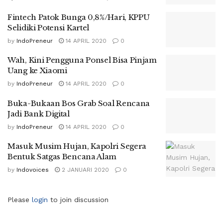
Fintech Patok Bunga 0,8%/Hari, KPPU
Selidiki Potensi Kartel
by
IndoPreneur
14 APRIL 2020
0
Wah, Kini Pengguna Ponsel Bisa Pinjam
Uang ke Xiaomi
by
IndoPreneur
14 APRIL 2020
0
Buka-Bukaan Bos Grab Soal Rencana
Jadi Bank Digital
by
IndoPreneur
14 APRIL 2020
0
Masuk Musim Hujan, Kapolri Segera
Bentuk Satgas Bencana Alam
by
Indovoices
2 JANUARI 2020
0
Please
login
to join discussion