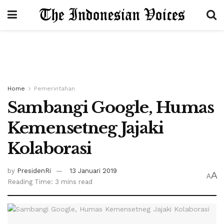
Home
Pemerintahan
Sambangi Google, Humas
Kemensetneg Jajaki
Kolaborasi
by
PresidenRi
13 Januari 2019
A
A
Reading Time: 3 mins read