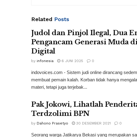
Related
Posts
Judol dan Pinjol Ilegal, Dua En
Pengancam Generasi Muda di
Digital
by
infonesia
6 JUNI 2025
0
indovoices.com - Sistem judi online dirancang sedem
membuat pemain kalah. Korban tidak hanya mengala
materi, tetapi juga terjebak...
Pak Jokowi, Lihatlah Penderi
Terdzolimi BPN
by
Dahono Prasetyo
30 DESEMBER 2021
0
Seorang warga Jatikarya Bekasi yang merupakan salah