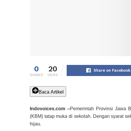
0
20
Share on Facebook
SHARES
VIEWS
Baca Artikel
Indovoices.com –
Pemerintah Provinsi Jawa B
(KBM) tatap muka di sekolah. Dengan syarat se
hijau.