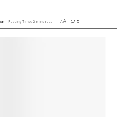
A
0
um
Reading Time: 2 mins read
A