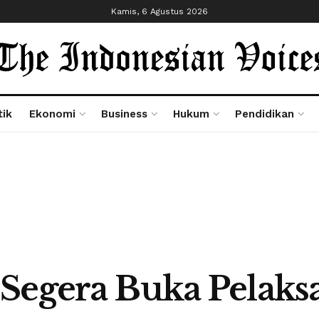
Kamis, 6 Agustus 2026
tik
Ekonomi
Business
Hukum
Pendidikan
 Segera Buka Pelak