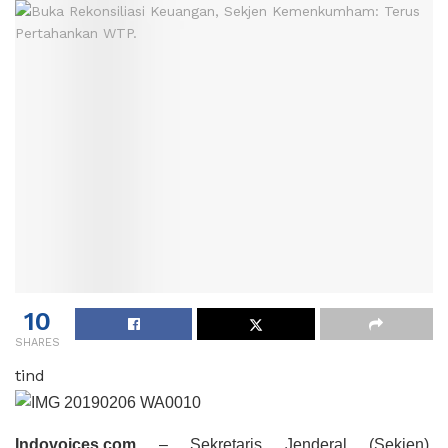
10
SHARES
tind
Indovoices.com
– Sekretaris Jenderal (Sekjen)