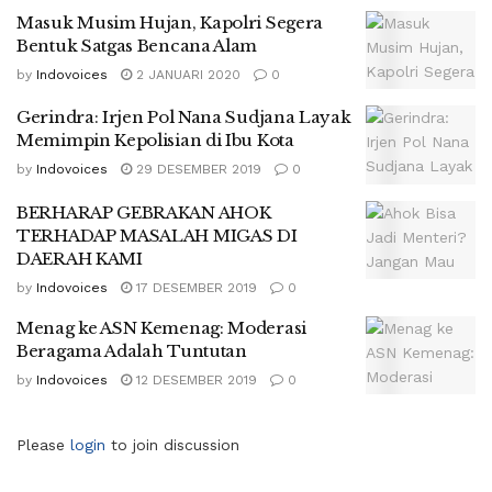
Masuk Musim Hujan, Kapolri Segera
Bentuk Satgas Bencana Alam
by
Indovoices
2 JANUARI 2020
0
Gerindra: Irjen Pol Nana Sudjana Layak
Memimpin Kepolisian di Ibu Kota
by
Indovoices
29 DESEMBER 2019
0
BERHARAP GEBRAKAN AHOK
TERHADAP MASALAH MIGAS DI
DAERAH KAMI
by
Indovoices
17 DESEMBER 2019
0
Menag ke ASN Kemenag: Moderasi
Beragama Adalah Tuntutan
by
Indovoices
12 DESEMBER 2019
0
Please
login
to join discussion