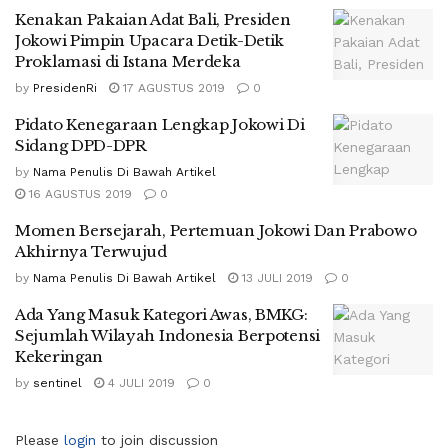
Kenakan Pakaian Adat Bali, Presiden
Jokowi Pimpin Upacara Detik-Detik
Proklamasi di Istana Merdeka
by
PresidenRi
17 AGUSTUS 2019
0
Pidato Kenegaraan Lengkap Jokowi Di
Sidang DPD-DPR
by
Nama Penulis Di Bawah Artikel
16 AGUSTUS 2019
0
Momen Bersejarah, Pertemuan Jokowi Dan Prabowo
Akhirnya Terwujud
by
Nama Penulis Di Bawah Artikel
13 JULI 2019
0
Ada Yang Masuk Kategori Awas, BMKG:
Sejumlah Wilayah Indonesia Berpotensi
Kekeringan
by
sentinel
4 JULI 2019
0
Please
login
to join discussion