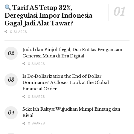
Tarif AS Tetap 32%,
Deregulasi Impor Indonesia
Gagal Jadi Alat Tawar?
0 SHARES
Judol dan Pinjol Ilegal, Dua Entitas Pengancam
Generasi Muda di Era Digital
0 SHARES
Is De-Dollarization the End of Dollar
Dominance? A Closer Look at the Global
Financial Order
0 SHARES
Sekolah Rakyat Wujudkan Mimpi Bintang dan
Rival
0 SHARES