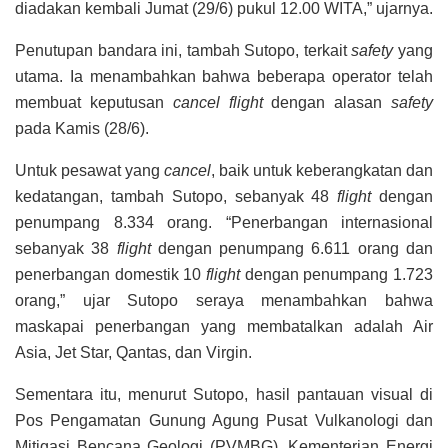
diadakan kembali Jumat (29/6) pukul 12.00 WITA,” ujarnya.
Penutupan bandara ini, tambah Sutopo, terkait
safety
yang
utama. Ia menambahkan bahwa beberapa operator telah
membuat keputusan
cancel flight
dengan alasan
safety
pada Kamis (28/6).
Untuk pesawat yang
cancel
, baik untuk keberangkatan dan
kedatangan, tambah Sutopo, sebanyak 48
flight
dengan
penumpang 8.334 orang. “Penerbangan internasional
sebanyak 38
flight
dengan penumpang 6.611 orang dan
penerbangan domestik 10
flight
dengan penumpang 1.723
orang,” ujar Sutopo seraya menambahkan bahwa
maskapai penerbangan yang membatalkan adalah Air
Asia, Jet Star, Qantas, dan Virgin.
Sementara itu, menurut Sutopo, hasil pantauan visual di
Pos Pengamatan Gunung Agung Pusat Vulkanologi dan
Mitigasi Bencana Geologi (PVMBG), Kementerian Energi