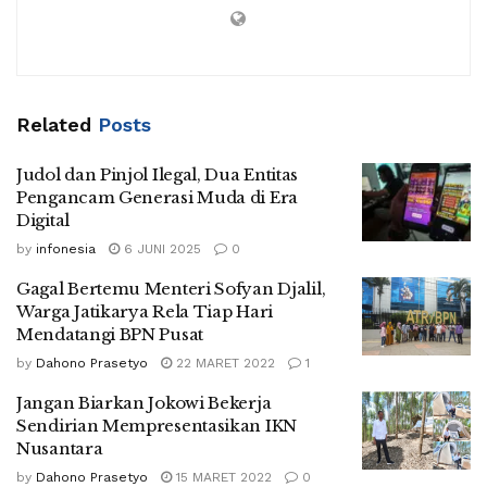
Related
Posts
Judol dan Pinjol Ilegal, Dua Entitas
Pengancam Generasi Muda di Era
Digital
by
infonesia
6 JUNI 2025
0
Gagal Bertemu Menteri Sofyan Djalil,
Warga Jatikarya Rela Tiap Hari
Mendatangi BPN Pusat
by
Dahono Prasetyo
22 MARET 2022
1
Jangan Biarkan Jokowi Bekerja
Sendirian Mempresentasikan IKN
Nusantara
by
Dahono Prasetyo
15 MARET 2022
0