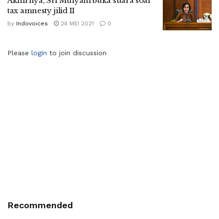
Akhirnya, Sri Mulyani buka suara soal
tax amnesty jilid II
by
Indovoices
24 MEI 2021
0
Please
login
to join discussion
Recommended