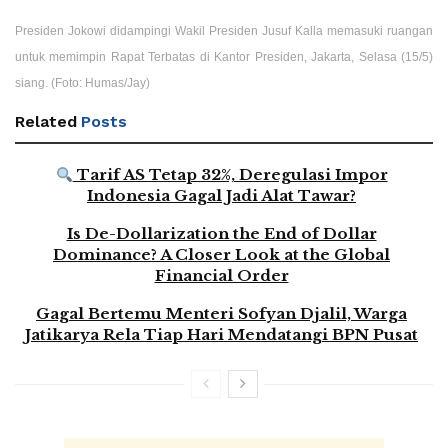
Presiden Jokowi didampingi Wakil Presiden Jusuf Kalla memasuki ruangan
untuk memimpin Rapat Terbatas di Kantor Presiden, Jakarta, Selasa (15/5)
siang. (Foto: Humas/Jay)
Related
Posts
Tarif AS Tetap 32%, Deregulasi Impor
Indonesia Gagal Jadi Alat Tawar?
Is De-Dollarization the End of Dollar
Dominance? A Closer Look at the Global
Financial Order
Gagal Bertemu Menteri Sofyan Djalil, Warga
Jatikarya Rela Tiap Hari Mendatangi BPN Pusat