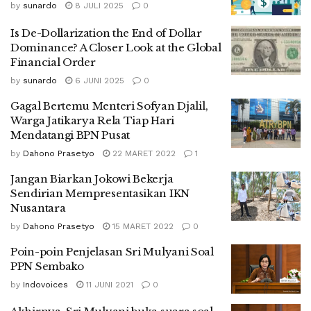
by
sunardo
8 JULI 2025
0
Is De-Dollarization the End of Dollar
Dominance? A Closer Look at the Global
Financial Order
by
sunardo
6 JUNI 2025
0
Gagal Bertemu Menteri Sofyan Djalil,
Warga Jatikarya Rela Tiap Hari
Mendatangi BPN Pusat
by
Dahono Prasetyo
22 MARET 2022
1
Jangan Biarkan Jokowi Bekerja
Sendirian Mempresentasikan IKN
Nusantara
by
Dahono Prasetyo
15 MARET 2022
0
Poin-poin Penjelasan Sri Mulyani Soal
PPN Sembako
by
Indovoices
11 JUNI 2021
0