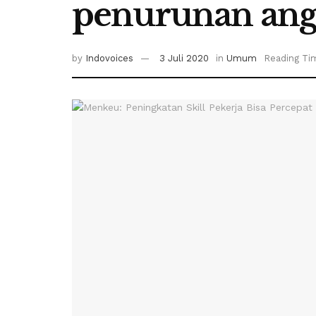
penurunan ang
by
Indovoices
3 Juli 2020
in
Umum
Reading Ti