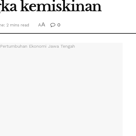
ka kemiskinan
A
0
me: 2 mins read
A