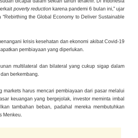
sudah dicapai dalam sekian tahun terakhir. Di Indonesia
terkait
poverty reduction
karena pandemi 6 bulan ini,” ujar
“Rebirthing the Global Economy to Deliver Sustainable
menangani krisis kesehatan dan ekonomi akibat Covid-19
apatkan pembiayaan yang diperlukan.
an multilateral dan bilateral yang cukup sigap dalam
n dan berkembang.
g markets harus mencari pembiayaan dari pasar melalui
asar keuangan yang bergejolak, investor meminta imbal
imbulkan tambahan beban, padahal mereka membutuhkan
as Menkeu.