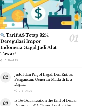
Tarif AS Tetap 32%,
Deregulasi Impor
Indonesia Gagal Jadi Alat
Tawar?
0 SHARES
Judol dan Pinjol Ilegal, Dua Entitas
Pengancam Generasi Muda di Era
Digital
0 SHARES
Is De-Dollarization the End of Dollar
Dominance? A Closer Look at the