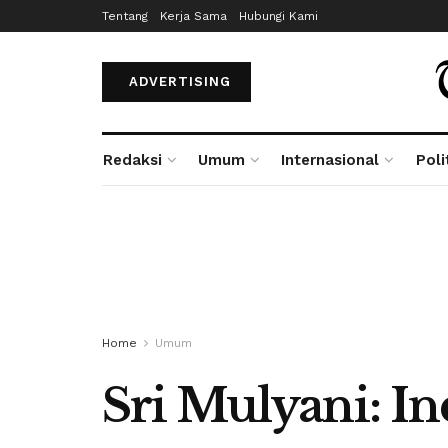
Tentang
Kerja Sama
Hubungi Kami
ADVERTISING
Redaksi
Umum
Internasional
Poli
Home
Umum
Sri Mulyani: I