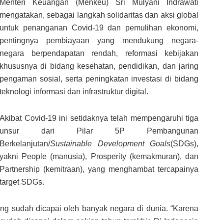
Menteri Keuangan (Menkeu) Sri Mulyani Indrawati
mengatakan, sebagai langkah solidaritas dan aksi global
untuk penanganan Covid-19 dan pemulihan ekonomi,
pentingnya pembiayaan yang mendukung negara-
negara berpendapatan rendah, reformasi kebijakan
khususnya di bidang kesehatan, pendidikan, dan jaring
pengaman sosial, serta peningkatan investasi di bidang
teknologi informasi dan infrastruktur digital.
Akibat Covid-19 ini setidaknya telah mempengaruhi tiga
unsur dari Pilar 5P Pembangunan
Berkelanjutan/
Sustainable Development Goals
(SDGs),
yakni People (manusia), Prosperity (kemakmuran), dan
Partnership (kemitraan), yang menghambat tercapainya
target SDGs.
g sudah dicapai oleh banyak negara di dunia. “Karena