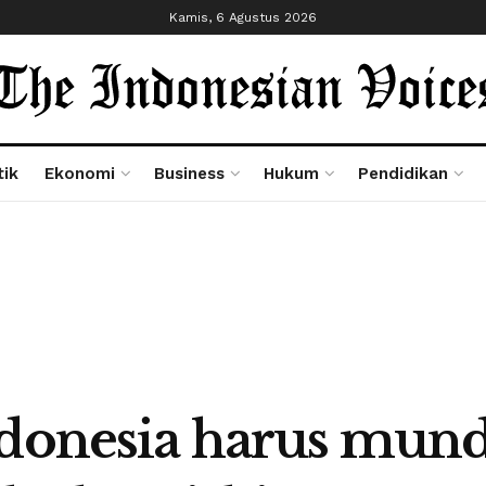
Kamis, 6 Agustus 2026
tik
Ekonomi
Business
Hukum
Pendidikan
ndonesia harus mund