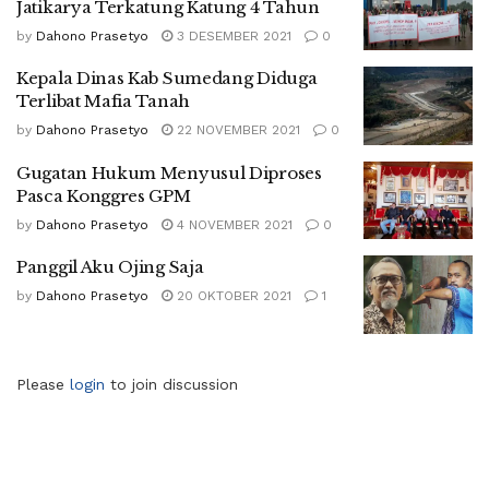
Jatikarya Terkatung Katung 4 Tahun
by
Dahono Prasetyo
3 DESEMBER 2021
0
Kepala Dinas Kab Sumedang Diduga
Terlibat Mafia Tanah
by
Dahono Prasetyo
22 NOVEMBER 2021
0
Gugatan Hukum Menyusul Diproses
Pasca Konggres GPM
by
Dahono Prasetyo
4 NOVEMBER 2021
0
Panggil Aku Ojing Saja
by
Dahono Prasetyo
20 OKTOBER 2021
1
Please
login
to join discussion