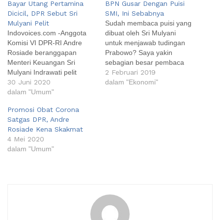
Bayar Utang Pertamina
BPN Gusar Dengan Puisi
Dicicil, DPR Sebut Sri
SMI, Ini Sebabnya
Mulyani Pelit
Sudah membaca puisi yang
Indovoices.com -Anggota
dibuat oleh Sri Mulyani
Komisi VI DPR-RI Andre
untuk menjawab tudingan
Rosiade beranggapan
Prabowo? Saya yakin
Menteri Keuangan Sri
sebagian besar pembaca
Mulyani Indrawati pelit
sudah membacanya. Bagi
2 Februari 2019
lantaran pemerintah
30 Juni 2020
yang belum membacanya,
dalam "Ekonomi"
membayarkan utangnya
dalam "Umum"
saya lampirkan di bawah
kepada PT Pertamina
sekali lagi karena menurut
Promosi Obat Corona
(Persero) secara dicicil dan
saya, puisi tersebut sangat
Satgas DPR, Andre
tidak mengikutsertakan cost
menarik. "Kala kamu
Rosiade Kena Skakmat
of fund. "Sri Mulyani pelit
menuduh aku Menteri
4 Mei 2020
mana mau dia," kata Andre
Pencetak Utang, Kami
dalam "Umum"
dalam rapat dengar
menyelesaikan Ribuan
pendapat dengan
kilometer jalan raya, toll,…
Pertamina. Namun Direktur
Keuangan Pertamina Emma
Sri…