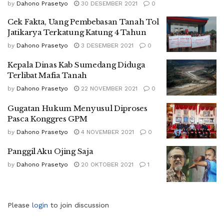
by
Dahono Prasetyo
30 DESEMBER 2021
0
Cek Fakta, Uang Pembebasan Tanah Tol
Jatikarya Terkatung Katung 4 Tahun
by
Dahono Prasetyo
3 DESEMBER 2021
0
Kepala Dinas Kab Sumedang Diduga
Terlibat Mafia Tanah
by
Dahono Prasetyo
22 NOVEMBER 2021
0
Gugatan Hukum Menyusul Diproses
Pasca Konggres GPM
by
Dahono Prasetyo
4 NOVEMBER 2021
0
Panggil Aku Ojing Saja
by
Dahono Prasetyo
20 OKTOBER 2021
1
Please
login
to join discussion