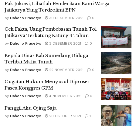
Pak Jokowi, Lihatlah Penderitaan Kami Warga
Jatikarya Yang Terdzolimi BPN
by
Dahono Prasetyo
30 DESEMBER 2021
0
Cek Fakta, Uang Pembebasan Tanah Tol
Jatikarya Terkatung Katung 4 Tahun
by
Dahono Prasetyo
3 DESEMBER 2021
0
Kepala Dinas Kab Sumedang Diduga
Terlibat Mafia Tanah
by
Dahono Prasetyo
22 NOVEMBER 2021
0
Gugatan Hukum Menyusul Diproses
Pasca Konggres GPM
by
Dahono Prasetyo
4 NOVEMBER 2021
0
Panggil Aku Ojing Saja
by
Dahono Prasetyo
20 OKTOBER 2021
1