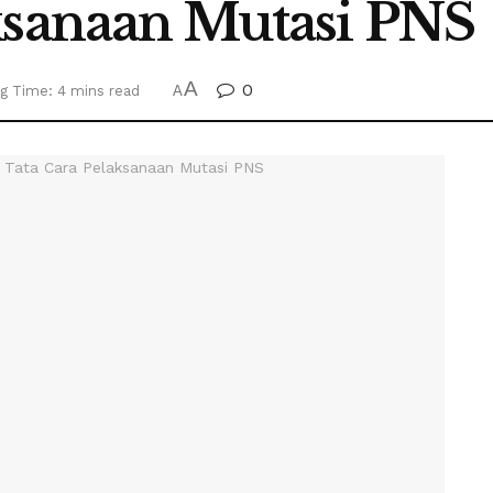
ksanaan Mutasi PNS
A
0
g Time: 4 mins read
A