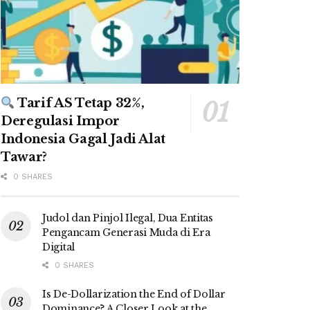
Tarif AS Tetap 32%,
Deregulasi Impor
Indonesia Gagal Jadi Alat
Tawar?
0 SHARES
Judol dan Pinjol Ilegal, Dua Entitas
Pengancam Generasi Muda di Era
Digital
0 SHARES
Is De-Dollarization the End of Dollar
Dominance? A Closer Look at the