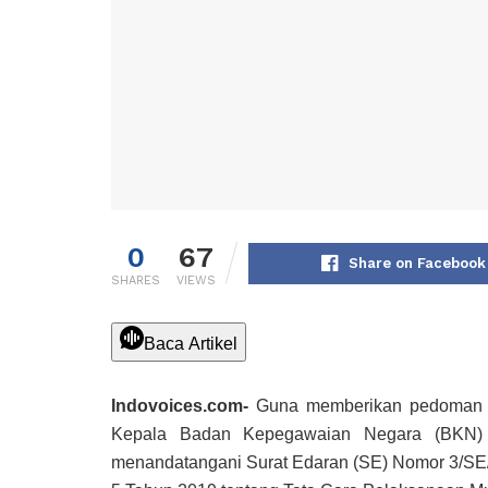
0
67
Share on Facebook
SHARES
VIEWS
Baca Artikel
Indovoices.com-
Guna memberikan pedoman b
Kepala Badan Kepegawaian Negara (BKN) 
menandatangani Surat Edaran (SE) Nomor 3/SE/