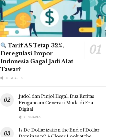
Tarif AS Tetap 32%,
Deregulasi Impor
Indonesia Gagal Jadi Alat
Tawar?
0 SHARES
Judol dan Pinjol Ilegal, Dua Entitas
Pengancam Generasi Muda di Era
Digital
0 SHARES
Is De-Dollarization the End of Dollar
Dominance? A Closer Look at the