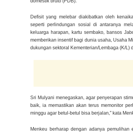
domestik bruto (PDB).
Defisit yang melebar diakibatkan oleh kenai
seperti perlindungan sosial di antaranya m
keluarga harapan, kartu sembako, bansos Jabod
memberikan insentif bagi dunia usaha, Usaha 
dukungan sektoral Kementerian/Lembaga (K/L) 
Sri Mulyani menegaskan, agar penyerapan stimu
baik, ia memastikan akan terus memonitor perk
minggu agar betul-betul bisa berjalan,” kata Men
Menkeu berharap dengan adanya pemulihan ek