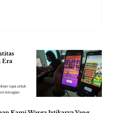
titas
 Era
ikian rupa untuk
mi kerugian
taan Kami Warga Jatikarya Yang