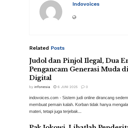
Indovoices
Related
Posts
Judol dan Pinjol Ilegal, Dua En
Pengancam Generasi Muda di
Digital
by
infonesia
6 JUNI 2025
0
indovoices.com - Sistem judi online dirancang sedem
membuat pemain kalah. Korban tidak hanya mengala
materi, tetapi juga terjebak...
Pak Jokowi, Lihatlah Penderi