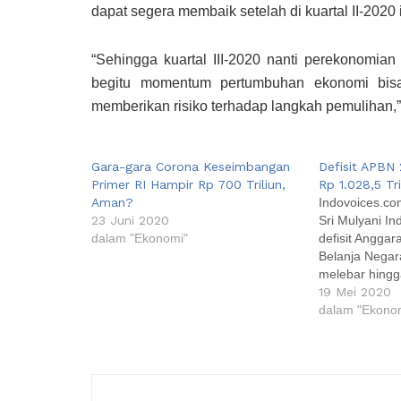
dapat segera membaik setelah di kuartal II-2020 in
“Sehingga kuartal III-2020 nanti perekonomia
begitu momentum pertumbuhan ekonomi bisa
memberikan risiko terhadap langkah pemulihan,
Gara-gara Corona Keseimbangan
Defisit APBN
Primer RI Hampir Rp 700 Triliun,
Rp 1.028,5 Tri
Aman?
Indovoices.c
23 Juni 2020
Sri Mulyani I
dalam "Ekonomi"
defisit Angga
Belanja Negar
melebar hingg
Produk Domest
19 Mei 2020
mencapai Rp 1.
dalam "Ekono
itu APBN defisi
atau 6,72 per
menalangi da
perekonomian 
tengah tekan