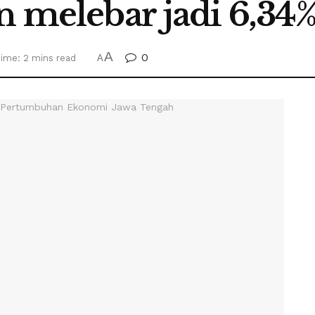
n melebar jadi 6,34
A
0
ime: 2 mins read
A