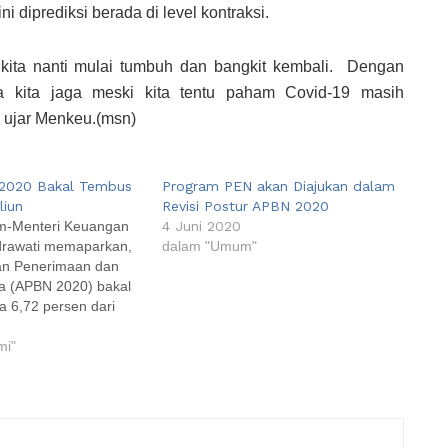
i diprediksi berada di level kontraksi.
n kita nanti mulai tumbuh dan bangkit kembali. Dengan
 kita jaga meski kita tentu paham Covid-19 masih
” ujar Menkeu.(msn)
 2020 Bakal Tembus
Program PEN akan Diajukan dalam
liun
Revisi Postur APBN 2020
om-Menteri Keuangan
4 Juni 2020
ndrawati memaparkan,
dalam "Umum"
ran Penerimaan dan
a (APBN 2020) bakal
a 6,72 persen dari
ik Bruto (PDB) atau
028,6 triliun. "Karena
mi"
t Rp 1.028,6 triliun
sen dalam rangka
n mendorong
agar bertahan di
an…