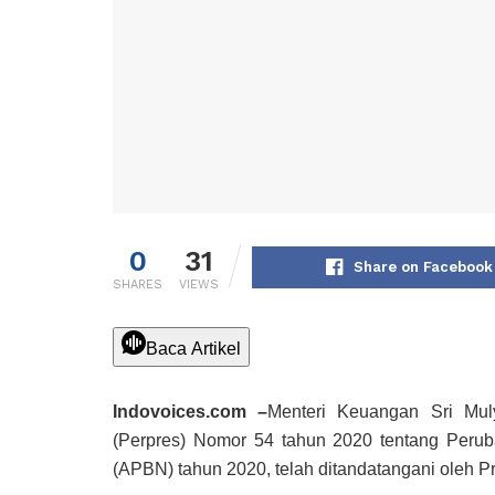
0
31
Share on Facebook
SHARES
VIEWS
Baca Artikel
Indovoices.com –
Menteri Keuangan Sri Muly
(Perpres) Nomor 54 tahun 2020 tentang Peru
(APBN) tahun 2020, telah ditandatangani oleh P