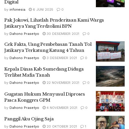
Digital
by
infonesia
6 JUNI 2025
0
Pak Jokowi, Lihatlah Penderitaan Kami Warga
Jatikarya Yang Terdzolimi BPN
by
Dahono Prasetyo
30 DESEMBER 2021
0
Cek Fakta, Uang Pembebasan Tanah Tol
Jatikarya Terkatung Katung 4 Tahun
by
Dahono Prasetyo
3 DESEMBER 2021
0
Kepala Dinas Kab Sumedang Diduga
Terlibat Mafia Tanah
by
Dahono Prasetyo
22 NOVEMBER 2021
0
Gugatan Hukum Menyusul Diproses
Pasca Konggres GPM
by
Dahono Prasetyo
4 NOVEMBER 2021
0
Panggil Aku Ojing Saja
by
Dahono Prasetyo
20 OKTOBER 2021
1