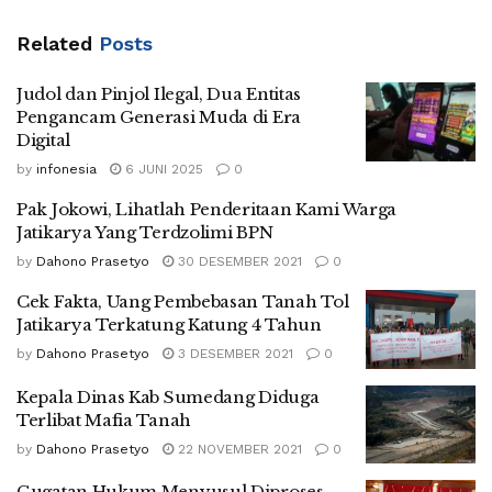
Related
Posts
Judol dan Pinjol Ilegal, Dua Entitas
Pengancam Generasi Muda di Era
Digital
by
infonesia
6 JUNI 2025
0
Pak Jokowi, Lihatlah Penderitaan Kami Warga
Jatikarya Yang Terdzolimi BPN
by
Dahono Prasetyo
30 DESEMBER 2021
0
Cek Fakta, Uang Pembebasan Tanah Tol
Jatikarya Terkatung Katung 4 Tahun
by
Dahono Prasetyo
3 DESEMBER 2021
0
Kepala Dinas Kab Sumedang Diduga
Terlibat Mafia Tanah
by
Dahono Prasetyo
22 NOVEMBER 2021
0
Gugatan Hukum Menyusul Diproses