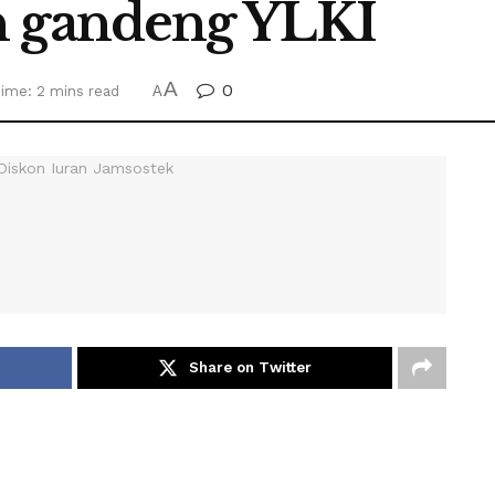
n gandeng YLKI
A
0
ime: 2 mins read
A
Share on Twitter