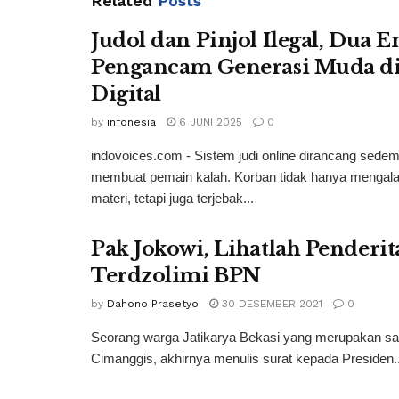
Related
Posts
Judol dan Pinjol Ilegal, Dua En
Pengancam Generasi Muda di
Digital
by
infonesia
6 JUNI 2025
0
indovoices.com - Sistem judi online dirancang sedem
membuat pemain kalah. Korban tidak hanya mengala
materi, tetapi juga terjebak...
Pak Jokowi, Lihatlah Penderi
Terdzolimi BPN
by
Dahono Prasetyo
30 DESEMBER 2021
0
Seorang warga Jatikarya Bekasi yang merupakan salah
Cimanggis, akhirnya menulis surat kepada Presiden..