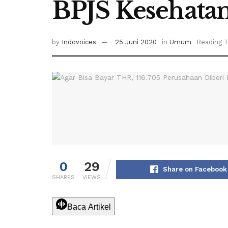
BPJS Kesehata
by
Indovoices
25 Juni 2020
in
Umum
Reading T
0
29
Share on Facebook
SHARES
VIEWS
Baca Artikel