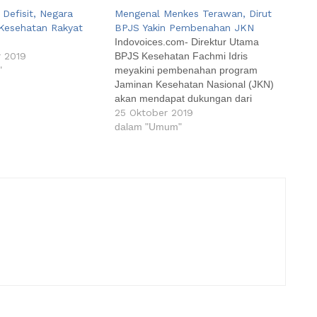
 Defisit, Negara
Mengenal Menkes Terawan, Dirut
Kesehatan Rakyat
BPJS Yakin Pembenahan JKN
Indovoices.com- Direktur Utama
 2019
BPJS Kesehatan Fachmi Idris
"
meyakini pembenahan program
Jaminan Kesehatan Nasional (JKN)
akan mendapat dukungan dari
Menteri Kesehatan Terawan Agus
25 Oktober 2019
Putranto karena sudah telah
dalam "Umum"
mengenal Menkes sejak lama. "Saya
kenal beliau sudah lama sekali sejak
saya ketua kepengurusan IDI sudah
kenal," kata Fachmi di Yogyakarta.
Dia juga mengaku telah…