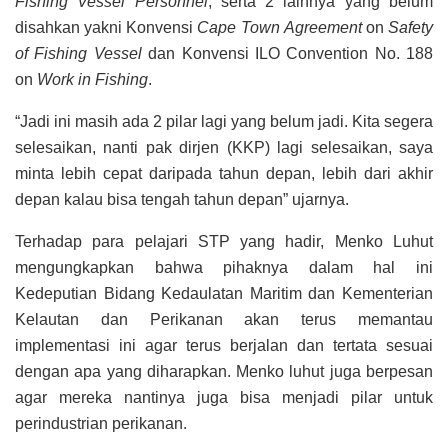
Fishing
Vessel
Personnel
, serta 2 lainnya yang belum
disahkan yakni Konvensi
Cape
Town
Agreement
on
Safety
of
Fishing
Vessel
dan Konvensi ILO Convention No. 188
on
Work
in
Fishing
.
“Jadi ini masih ada 2 pilar lagi yang belum jadi. Kita segera
selesaikan, nanti pak dirjen (KKP) lagi selesaikan, saya
minta lebih cepat daripada tahun depan, lebih dari akhir
depan kalau bisa tengah tahun depan” ujarnya.
Terhadap para pelajari STP yang hadir, Menko Luhut
mengungkapkan bahwa pihaknya dalam hal ini
Kedeputian Bidang Kedaulatan Maritim dan Kementerian
Kelautan dan Perikanan akan terus memantau
implementasi ini agar terus berjalan dan tertata sesuai
dengan apa yang diharapkan. Menko luhut juga berpesan
agar mereka nantinya juga bisa menjadi pilar untuk
perindustrian perikanan.