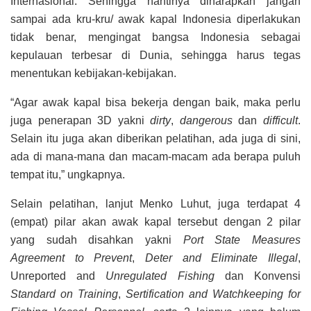
Internasional. Sehingga nantinya diharapkan jangan
sampai ada kru-kru/ awak kapal Indonesia diperlakukan
tidak benar, mengingat bangsa Indonesia sebagai
kepulauan terbesar di Dunia, sehingga harus tegas
menentukan kebijakan-kebijakan.
“Agar awak kapal bisa bekerja dengan baik, maka perlu
juga penerapan 3D yakni
dirty
,
dangerous
dan
difficult
.
Selain itu juga akan diberikan pelatihan, ada juga di sini,
ada di mana-mana dan macam-macam ada berapa puluh
tempat itu,” ungkapnya.
Selain pelatihan, lanjut Menko Luhut, juga terdapat 4
(empat) pilar akan awak kapal tersebut dengan 2 pilar
yang sudah disahkan yakni
Port
State
Measures
Agreement
to
Prevent
,
Deter
and
Eliminate
Illegal
,
Unreported and
Unregulated
Fishing
dan Konvensi
Standard
on
Training
,
Sertification
and
Watchkeeping
for