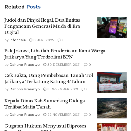
Related
Posts
Judol dan Pinjol Ilegal, Dua Entitas
Pengancam Generasi Muda di Era
Digital
by
infonesia
6 JUNI 2025
0
Pak Jokowi, Lihatlah Penderitaan Kami Warga
Jatikarya Yang Terdzolimi BPN
by
Dahono Prasetyo
30 DESEMBER 2021
0
Cek Fakta, Uang Pembebasan Tanah Tol
Jatikarya Terkatung Katung 4 Tahun
by
Dahono Prasetyo
3 DESEMBER 2021
0
Kepala Dinas Kab Sumedang Diduga
Terlibat Mafia Tanah
by
Dahono Prasetyo
22 NOVEMBER 2021
0
Gugatan Hukum Menyusul Diproses