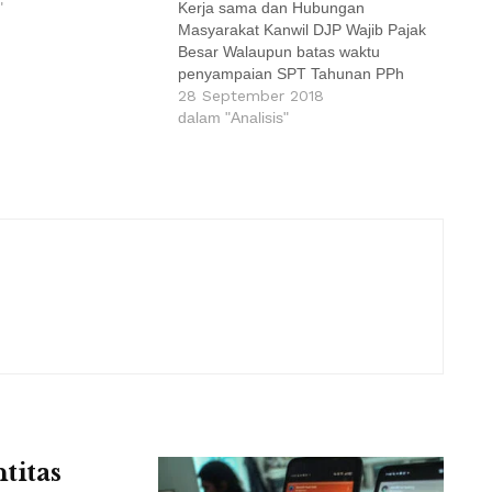
"
Kerja sama dan Hubungan
Masyarakat Kanwil DJP Wajib Pajak
Besar Walaupun batas waktu
penyampaian SPT Tahunan PPh
baik PPh Orang Pribadi dan Badan
28 September 2018
sudah lewat, Direktorat Jenderal
dalam "Analisis"
Pajak (DJP) terus melakukan upaya
untuk mengingatkan seluruh wajib
pajak (WP) yang sampai saat ini
belum menyampaikan Surat…
titas