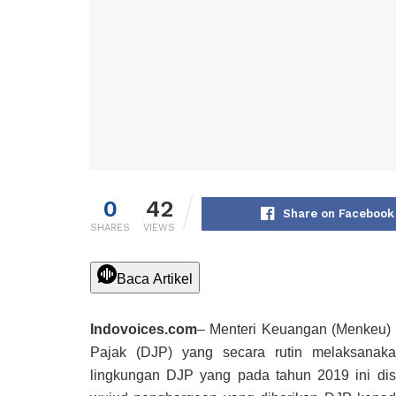
0
42
Share on Facebook
SHARES
VIEWS
Baca Artikel
Indovoices.com
– Menteri Keuangan (Menkeu) S
Pajak (DJP) yang secara rutin melaksanak
lingkungan DJP yang pada tahun 2019 ini dis