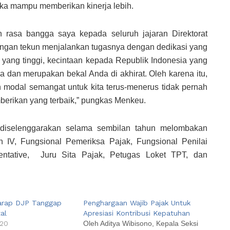
eka mampu memberikan kinerja lebih.
rasa bangga saya kepada seluruh jajaran Direktorat
engan tekun menjalankan tugasnya dengan dedikasi yang
s yang tinggi, kecintaan kepada Republik Indonesia yang
a dan merupakan bekal Anda di akhirat. Oleh karena itu,
n modal semangat untuk kita terus-menerus tidak pernah
berikan yang terbaik,” pungkas Menkeu.
 diselenggarakan selama sembilan tahun melombakan
on IV, Fungsional Pemeriksa Pajak, Fungsional Penilai
entative, Juru Sita Pajak, Petugas Loket TPT, dan
arap DJP Tanggap
Penghargaan Wajib Pajak Untuk
al
Apresiasi Kontribusi Kepatuhan
020
Oleh Aditya Wibisono, Kepala Seksi