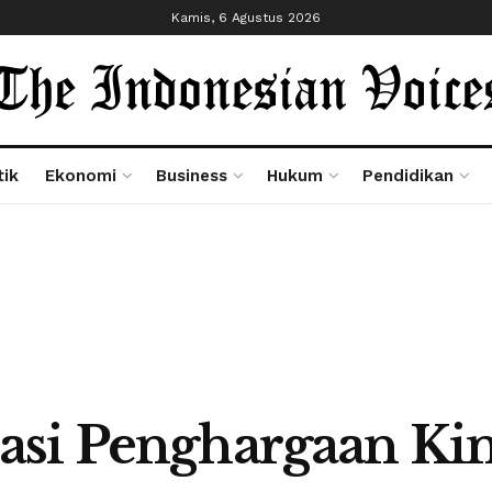
Kamis, 6 Agustus 2026
tik
Ekonomi
Business
Hukum
Pendidikan
si Penghargaan Kin