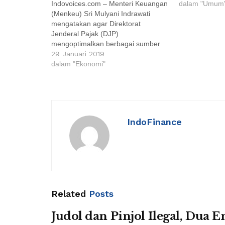
Indovoices.com – Menteri Keuangan
dalam "Umum
(Menkeu) Sri Mulyani Indrawati
mengatakan agar Direktorat
Jenderal Pajak (DJP)
mengoptimalkan berbagai sumber
informasi yang kredibel dan relevan
29 Januari 2019
dalam rangka meningkatkan kualitas
dalam "Ekonomi"
informasi data wajib pajak (WP).
Salah satu kendala saat ini adalah
data yang ada masih dirasakan
kurang tepercaya (reliable). Hal ini
disampaikan Menkeu saat…
IndoFinance
Related
Posts
Judol dan Pinjol Ilegal, Dua En