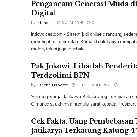
Pengancam Generasi Muda di
Digital
by
infonesia
6 JUNI 2025
0
indovoices.com - Sistem judi online dirancang sedem
membuat pemain kalah. Korban tidak hanya mengala
materi, tetapi juga terjebak...
Pak Jokowi, Lihatlah Penderi
Terdzolimi BPN
by
Dahono Prasetyo
30 DESEMBER 2021
0
Seorang warga Jatikarya Bekasi yang merupakan salah
Cimanggis, akhirnya menulis surat kepada Presiden..
Cek Fakta, Uang Pembebasan 
Jatikarya Terkatung Katung 