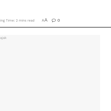
A
0
ing Time: 2 mins read
A