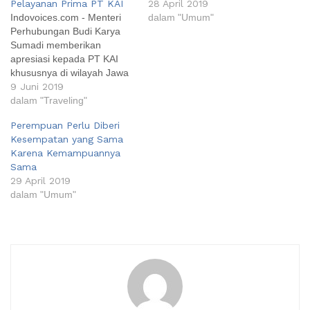
Pelayanan Prima PT KAI
28 April 2019
Indovoices.com - Menteri
dalam "Umum"
Perhubungan Budi Karya
Sumadi memberikan
apresiasi kepada PT KAI
khususnya di wilayah Jawa
Timur, yang telah
9 Juni 2019
memberikan pelayanan
dalam "Traveling"
prima kepada penumpang
Perempuan Perlu Diberi
pada arus mudik dan balik
Kesempatan yang Sama
tahun ini. Hal tersebut
Karena Kemampuannya
disampaikan Menhub saat
Sama
meninjau Stasiun Madiun
29 April 2019
bersama Menkes Nila F.
dalam "Umum"
Moeloek untuk mengecek
kesiapan pelayanan arus
balik,…