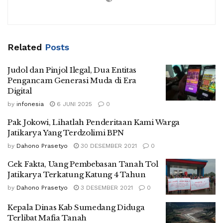
ke-53.…
Related
Posts
Judol dan Pinjol Ilegal, Dua Entitas
Pengancam Generasi Muda di Era
Digital
by
infonesia
6 JUNI 2025
0
Pak Jokowi, Lihatlah Penderitaan Kami Warga
Jatikarya Yang Terdzolimi BPN
by
Dahono Prasetyo
30 DESEMBER 2021
0
Cek Fakta, Uang Pembebasan Tanah Tol
Jatikarya Terkatung Katung 4 Tahun
by
Dahono Prasetyo
3 DESEMBER 2021
0
Kepala Dinas Kab Sumedang Diduga
Terlibat Mafia Tanah