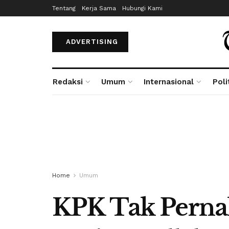
Tentang
Kerja Sama
Hubungi Kami
ADVERTISING
Redaksi
Umum
Internasional
Poli
Home
Umum
KPK Tak Perna