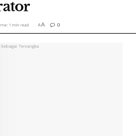
rator
A
0
ime: 1 min read
A