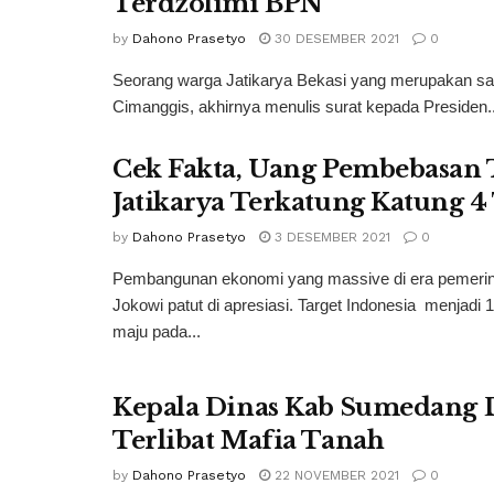
Terdzolimi BPN
by
Dahono Prasetyo
30 DESEMBER 2021
0
Seorang warga Jatikarya Bekasi yang merupakan salah
Cimanggis, akhirnya menulis surat kepada Presiden..
Cek Fakta, Uang Pembebasan 
Jatikarya Terkatung Katung 
by
Dahono Prasetyo
3 DESEMBER 2021
0
Pembangunan ekonomi yang massive di era pemerin
Jokowi patut di apresiasi. Target Indonesia menjadi 
maju pada...
Kepala Dinas Kab Sumedang 
Terlibat Mafia Tanah
by
Dahono Prasetyo
22 NOVEMBER 2021
0