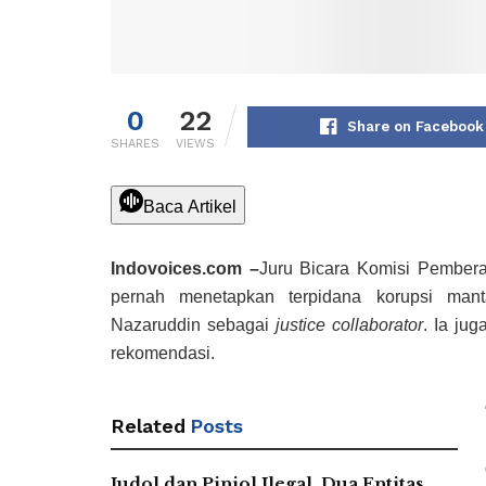
0
22
Share on Facebook
SHARES
VIEWS
Baca Artikel
Indovoices.com –
Juru Bicara Komisi Pembera
pernah menetapkan terpidana korupsi m
Nazaruddin sebagai
justice collaborator
. Ia ju
rekomendasi.
Related
Posts
Judol dan Pinjol Ilegal, Dua Entitas