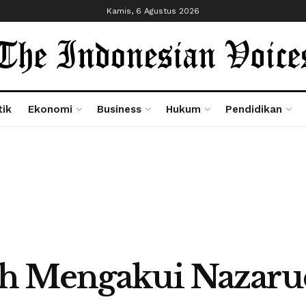
Kamis, 6 Agustus 2026
tik
Ekonomi
Business
Hukum
Pendidikan
h Mengakui Nazarud