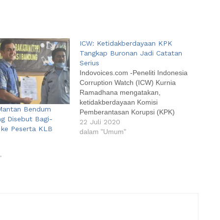
ICW: Ketidakberdayaan KPK
Tangkap Buronan Jadi Catatan
Serius
Indovoices.com -Peneliti Indonesia
Corruption Watch (ICW) Kurnia
Ramadhana mengatakan,
ketidakberdayaan Komisi
 Mantan Bendum
Pemberantasan Korupsi (KPK)
g Disebut Bagi-
menangkap sejumlah buronan harus
22 Juli 2020
 ke Peserta KLB
menjadi catatan yang serius. Hal ini
dalam "Umum"
ia katakan terkait belum berhasil
1
ditangkapnya eks caleg PDI-P
"
sekaligus tersangka dugaan suap
terkait penetapan anggota DPR
Harun Masiku oleh KPK.
"Ketidakberdayaan KPK dalam
menangkap buronan…