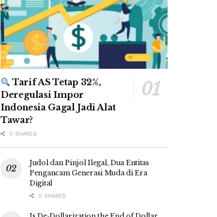
Tarif AS Tetap 32%,
Deregulasi Impor
Indonesia Gagal Jadi Alat
Tawar?
0 SHARES
Judol dan Pinjol Ilegal, Dua Entitas
Pengancam Generasi Muda di Era
Digital
0 SHARES
Is De-Dollarization the End of Dollar