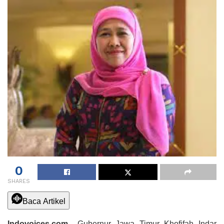
0
SHARES
Baca Artikel
Indovoices.com –
Gubernur Jawa Timur Khofifah Indar