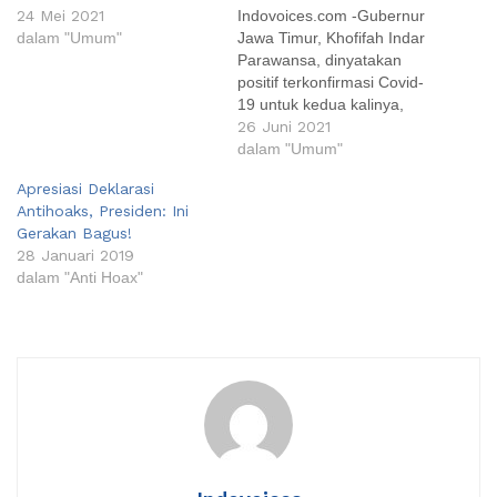
24 Mei 2021
Indovoices.com -Gubernur
dalam "Umum"
Jawa Timur, Khofifah Indar
Parawansa, dinyatakan
positif terkonfirmasi Covid-
19 untuk kedua kalinya,
Jumat (25/6/2021).
26 Juni 2021
Sebelumnya, Khofifah juga
dalam "Umum"
sempat positif Covid-19 di
Apresiasi Deklarasi
awal bulan Januari 2021.
Antihoaks, Presiden: Ini
Dikutip dari Surya.co.id,
Gerakan Bagus!
Sabtu (26/6/2021), kabar
28 Januari 2019
Khofifah positif Covid-19
dalam "Anti Hoax"
dibenarkan Kepala BPSDM
Jatim, Aries Agung Paewai,
yang juga menjadi
koordinator pelaksanaan
sertijab bupati dan…