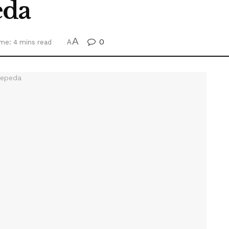
eda
A
0
me: 4 mins read
A