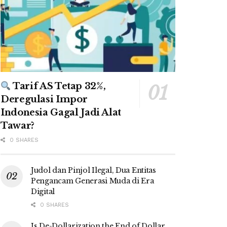
Tarif AS Tetap 32%,
Deregulasi Impor
Indonesia Gagal Jadi Alat
Tawar?
0 SHARES
Judol dan Pinjol Ilegal, Dua Entitas
Pengancam Generasi Muda di Era
Digital
0 SHARES
Is De-Dollarization the End of Dollar