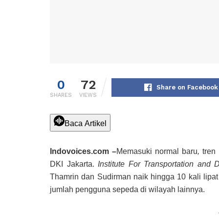
0
72
Share on Facebook
SHARES
VIEWS
Baca Artikel
Indovoices.com –
Memasuki normal baru
,
tren
DKI Jakarta.
Institute For Transportation and
Thamrin dan Sudirman naik hingga 10 kali lipa
jumlah pengguna sepeda di wilayah lainnya.