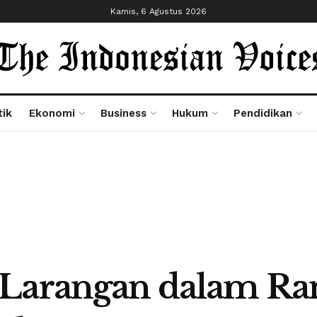
Kamis, 6 Agustus 2026
tik
Ekonomi
Business
Hukum
Pendidikan
 Larangan dalam R