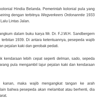
olonial Hindia Belanda. Pemerintah kolonial pula yang
eiring dengan terbitnya
Wegverkeers Ordonanntie
1933
alu Lintas Jalan.
erangkum dalam buku karya Mr. Dr. F.J.W.H. Sandbergern
a
terbitan 1939. Di antara ketentuannya, pesepeda wajib
nan pejalan kaki dan gerobak pedati.
k kendaraan lebih cepat seperti delman, sado, sepeda
larang pula mengambil lajur pejalan kaki dan kendaraan
au kanan, maka wajib mengangkat tangan ke arah
lain bahwa pesepeda akan melambat atau berhenti, dia
rat.