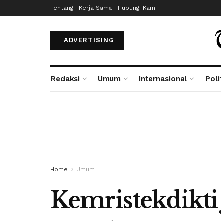
Tentang
Kerja Sama
Hubungi Kami
ADVERTISING
Redaksi
Umum
Internasional
Poli
Home
Umum
Kemristekdikti 