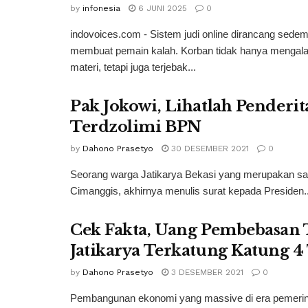
by
infonesia
6 JUNI 2025
0
indovoices.com - Sistem judi online dirancang sedem
membuat pemain kalah. Korban tidak hanya mengala
materi, tetapi juga terjebak...
Pak Jokowi, Lihatlah Penderi
Terdzolimi BPN
by
Dahono Prasetyo
30 DESEMBER 2021
0
Seorang warga Jatikarya Bekasi yang merupakan salah
Cimanggis, akhirnya menulis surat kepada Presiden..
Cek Fakta, Uang Pembebasan 
Jatikarya Terkatung Katung 
by
Dahono Prasetyo
3 DESEMBER 2021
0
Pembangunan ekonomi yang massive di era pemerin