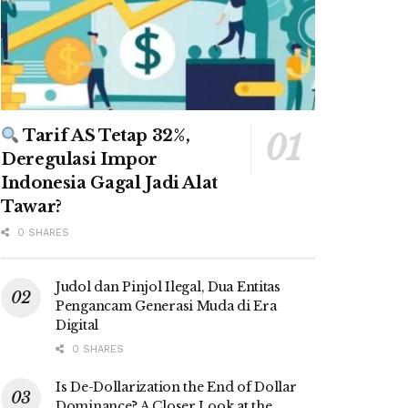
Tarif AS Tetap 32%,
Deregulasi Impor
Indonesia Gagal Jadi Alat
Tawar?
0 SHARES
Judol dan Pinjol Ilegal, Dua Entitas
Pengancam Generasi Muda di Era
Digital
0 SHARES
Is De-Dollarization the End of Dollar
Dominance? A Closer Look at the