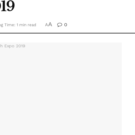
19
A
0
g Time: 1 min read
A