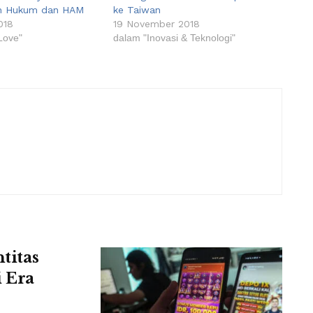
n Hukum dan HAM
ke Taiwan
018
19 November 2018
Love"
dalam "Inovasi & Teknologi"
titas
 Era