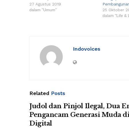
27 Agustus 2019
Pembanguna
dalam "Umum"
25 Oktober 2
dalam "Life & 
Indovoices
Related
Posts
Judol dan Pinjol Ilegal, Dua En
Pengancam Generasi Muda di
Digital