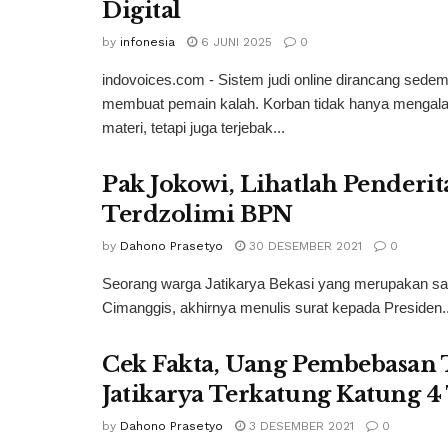
Digital
by
infonesia
6 JUNI 2025
0
indovoices.com - Sistem judi online dirancang sedem
membuat pemain kalah. Korban tidak hanya mengala
materi, tetapi juga terjebak...
Pak Jokowi, Lihatlah Penderi
Terdzolimi BPN
by
Dahono Prasetyo
30 DESEMBER 2021
0
Seorang warga Jatikarya Bekasi yang merupakan salah
Cimanggis, akhirnya menulis surat kepada Presiden..
Cek Fakta, Uang Pembebasan 
Jatikarya Terkatung Katung 
by
Dahono Prasetyo
3 DESEMBER 2021
0