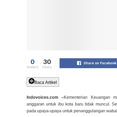
0
30
Share on Facebook
SHARES
VIEWS
Baca Artikel
Indovoices.com –
Kementerian Keuangan m
anggaran untuk ibu kota baru tidak muncul. S
pada upaya-upaya untuk penanggulangan waba