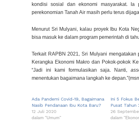
kondisi sosial dan ekonomi masyarakat. Ia
perekonomian Tanah Air masih perlu terus dijaga
Menurut Sri Mulyani, kalau proyek Ibu Kota N
bisa masuk ke dalam program pemerintah di ta
Terkait RAPBN 2021, Sri Mulyani mengatakan
Kerangka Ekonomi Makro dan Pokok-pokok Keb
“Jadi ini kami formulasikan saja. Nanti,
as
menentukan bagaimana langkah ke depan.”(msn
Ada Pandemi Covid-19, Bagaimana
Ini 5 Fokus B
Nasib Pendanaan Ibu Kota Baru?
Pusat Tahun
12 Juli 2020
26 Septembe
dalam "Umum"
dalam "Ekono