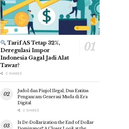
Tarif AS Tetap 32%,
Deregulasi Impor
Indonesia Gagal Jadi Alat
Tawar?
0 SHARES
Judol dan Pinjol Ilegal, Dua Entitas
Pengancam Generasi Muda di Era
Digital
0 SHARES
Is De-Dollarization the End of Dollar
Dominance? A Closer Look at the