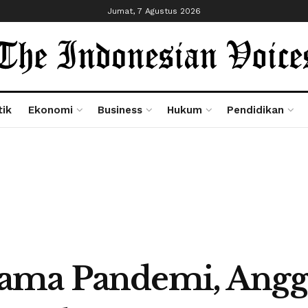
Jumat, 7 Agustus 2026
tik
Ekonomi
Business
Hukum
Pendidikan
ama Pandemi, Angga