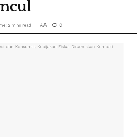
ncul
A
0
me: 2 mins read
A