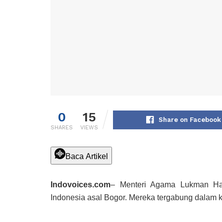
0
15
Share on Facebook
SHARES
VIEWS
Baca Artikel
Indovoices.com
– Menteri Agama Lukman Hak
Indonesia asal Bogor. Mereka tergabung dalam k