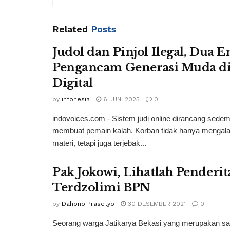
Related
Posts
Judol dan Pinjol Ilegal, Dua En
Pengancam Generasi Muda di
Digital
by
infonesia
6 JUNI 2025
0
indovoices.com - Sistem judi online dirancang sedem
membuat pemain kalah. Korban tidak hanya mengala
materi, tetapi juga terjebak...
Pak Jokowi, Lihatlah Penderi
Terdzolimi BPN
by
Dahono Prasetyo
30 DESEMBER 2021
0
Seorang warga Jatikarya Bekasi yang merupakan salah