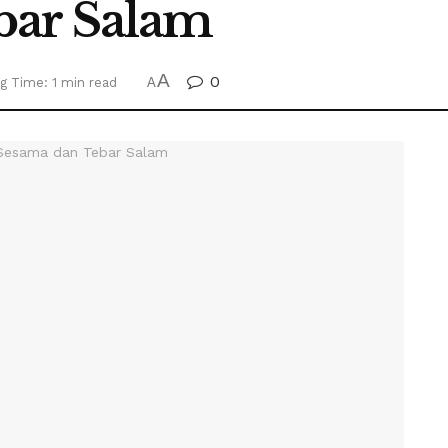
bar Salam
A
0
g Time: 1 min read
A