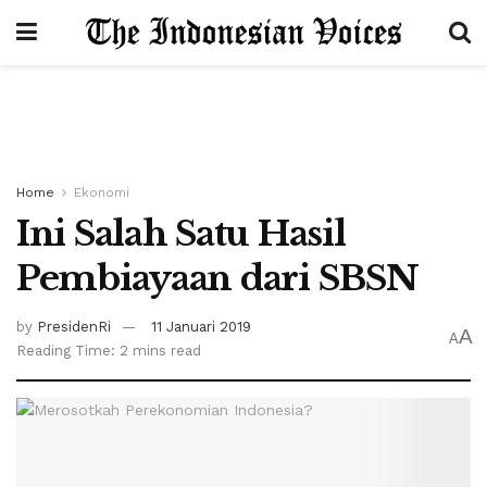
Home
Ekonomi
Ini Salah Satu Hasil
Pembiayaan dari SBSN
by
PresidenRi
11 Januari 2019
A
A
Reading Time: 2 mins read