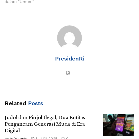
dalam "Umum"
PresidenRi
Related
Posts
Judol dan Pinjol Ilegal, Dua Entitas
Pengancam Generasi Muda di Era
Digital
by
infonesia
6 JUNI 2025
0