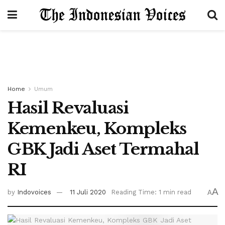
Home
Umum
Hasil Revaluasi
Kemenkeu, Kompleks
GBK Jadi Aset Termahal
RI
A
by
Indovoices
11 Juli 2020
Reading Time: 1 min read
A