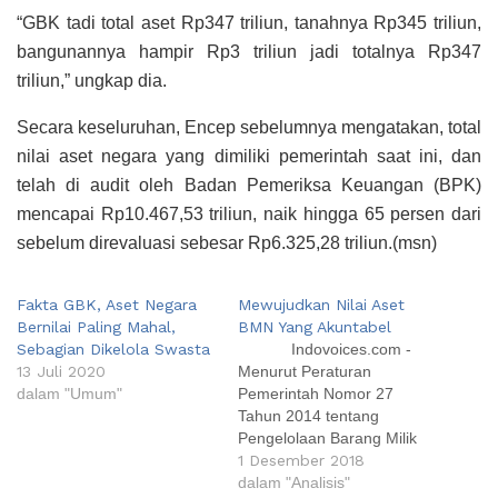
“GBK tadi total aset Rp347 triliun, tanahnya Rp345 triliun,
bangunannya hampir Rp3 triliun jadi totalnya Rp347
triliun,” ungkap dia.
Secara keseluruhan, Encep sebelumnya mengatakan, total
nilai aset negara yang dimiliki pemerintah saat ini, dan
telah di audit oleh Badan Pemeriksa Keuangan (BPK)
mencapai Rp10.467,53 triliun, naik hingga 65 persen dari
sebelum direvaluasi sebesar Rp6.325,28 triliun.(msn)
Fakta GBK, Aset Negara
Mewujudkan Nilai Aset
Bernilai Paling Mahal,
BMN Yang Akuntabel
Sebagian Dikelola Swasta
Indovoices.com -
13 Juli 2020
Menurut Peraturan
dalam "Umum"
Pemerintah Nomor 27
Tahun 2014 tentang
Pengelolaan Barang Milik
Negara (BMN), BMN adalah
1 Desember 2018
semua barang yang dibeli
dalam "Analisis"