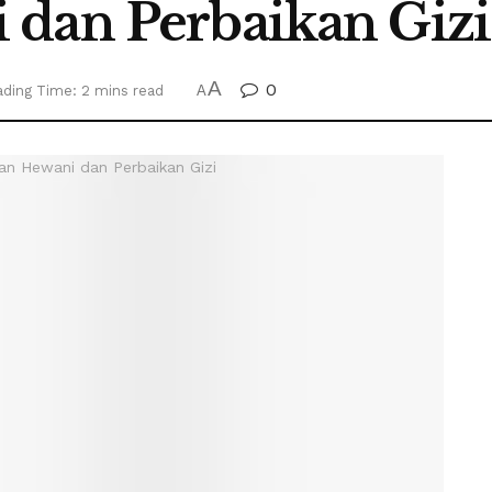
 dan Perbaikan Gizi
A
0
ding Time: 2 mins read
A