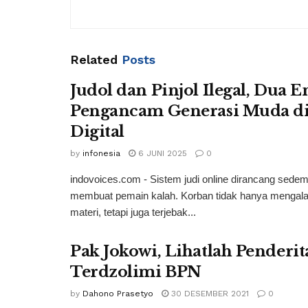
Related
Posts
Judol dan Pinjol Ilegal, Dua En
Pengancam Generasi Muda di
Digital
by
infonesia
6 JUNI 2025
0
indovoices.com - Sistem judi online dirancang sedem
membuat pemain kalah. Korban tidak hanya mengala
materi, tetapi juga terjebak...
Pak Jokowi, Lihatlah Penderi
Terdzolimi BPN
by
Dahono Prasetyo
30 DESEMBER 2021
0