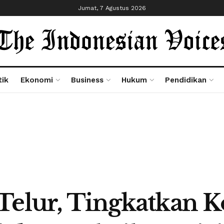
Jumat, 7 Agustus 2026
tik
Ekonomi
Business
Hukum
Pendidikan
Telur, Tingkatkan 