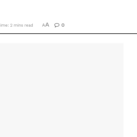
A
0
ime: 2 mins read
A