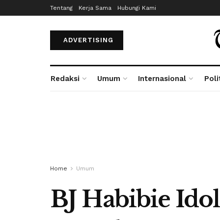
Tentang
Kerja Sama
Hubungi Kami
ADVERTISING
Redaksi
Umum
Internasional
Poli
Home
Umum
BJ Habibie Ido