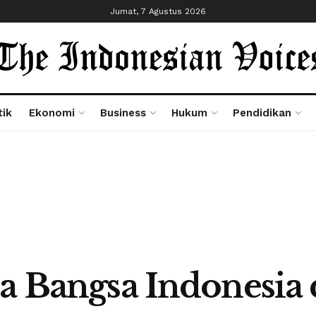
Jumat, 7 Agustus 2026
tik
Ekonomi
Business
Hukum
Pendidikan
la Bangsa Indonesia