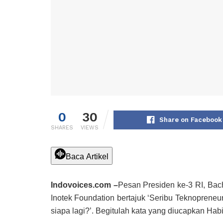
0
30
Share on Facebook
SHARES
VIEWS
Baca Artikel
Indovoices.com –
Pesan Presiden ke-3 RI, Bac
Inotek Foundation bertajuk ‘Seribu Teknopreneu
siapa lagi?’. Begitulah kata yang diucapkan Hab