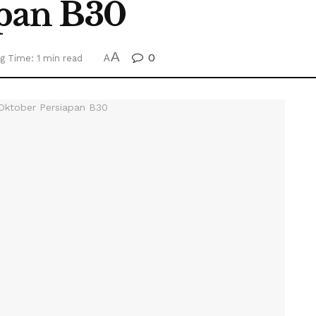
apan B30
A
0
g Time: 1 min read
A