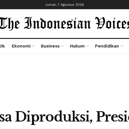
Jumat, 7 Agustus 2026
tik
Ekonomi
Business
Hukum
Pendidikan
sa Diproduksi, Pres