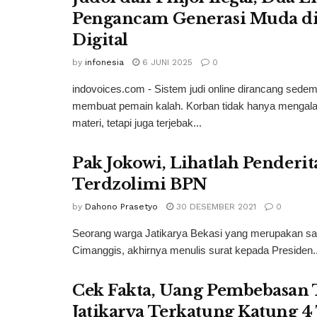
Pengancam Generasi Muda di
Digital
by
infonesia
6 JUNI 2025
0
indovoices.com - Sistem judi online dirancang sedem
membuat pemain kalah. Korban tidak hanya mengala
materi, tetapi juga terjebak...
Pak Jokowi, Lihatlah Penderi
Terdzolimi BPN
by
Dahono Prasetyo
30 DESEMBER 2021
0
Seorang warga Jatikarya Bekasi yang merupakan salah
Cimanggis, akhirnya menulis surat kepada Presiden..
Cek Fakta, Uang Pembebasan 
Jatikarya Terkatung Katung 