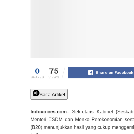
0
75
Share on Facebook
SHARES
VIEWS
Baca Artikel
Indovoices.com
– Sekretaris Kabinet (Seska
Menteri ESDM dan Menko Perekonomian serta 
(B20) menunjukkan hasil yang cukup menggemb