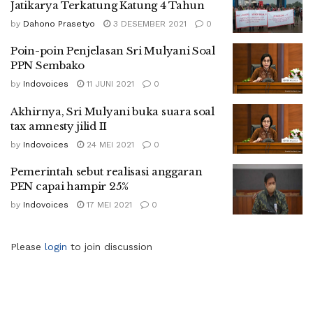
Jatikarya Terkatung Katung 4 Tahun
by
Dahono Prasetyo
3 DESEMBER 2021
0
Poin-poin Penjelasan Sri Mulyani Soal
PPN Sembako
by
Indovoices
11 JUNI 2021
0
Akhirnya, Sri Mulyani buka suara soal
tax amnesty jilid II
by
Indovoices
24 MEI 2021
0
Pemerintah sebut realisasi anggaran
PEN capai hampir 25%
by
Indovoices
17 MEI 2021
0
Please
login
to join discussion