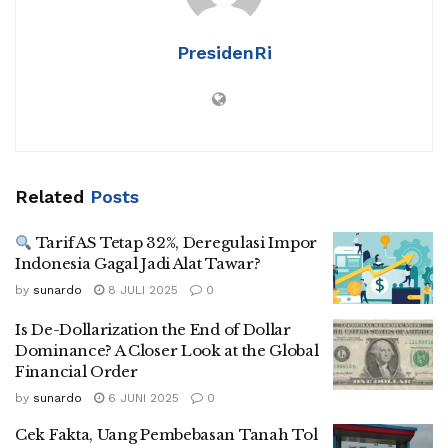
PresidenRi
Related
Posts
Tarif AS Tetap 32%, Deregulasi Impor
Indonesia Gagal Jadi Alat Tawar?
by
sunardo
8 JULI 2025
0
Is De-Dollarization the End of Dollar
Dominance? A Closer Look at the Global
Financial Order
by
sunardo
6 JUNI 2025
0
Cek Fakta, Uang Pembebasan Tanah Tol