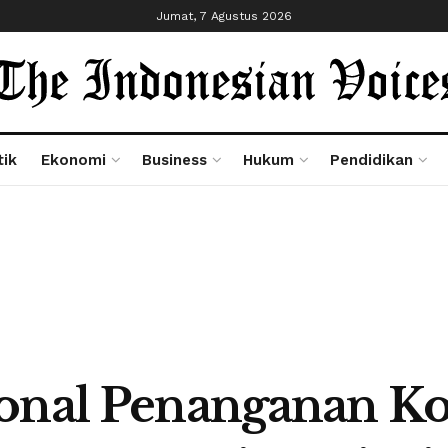
Jumat, 7 Agustus 2026
tik
Ekonomi
Business
Hukum
Pendidikan
onal Penanganan Kon