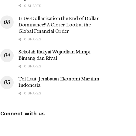
0 SHARES
Is De-Dollarization the End of Dollar
Dominance? A Closer Look at the
Global Financial Order
0 SHARES
Sekolah Rakyat Wujudkan Mimpi
Bintang dan Rival
0 SHARES
Tol Laut, Jembatan Ekonomi Maritim
Indonesia
0 SHARES
Connect with us