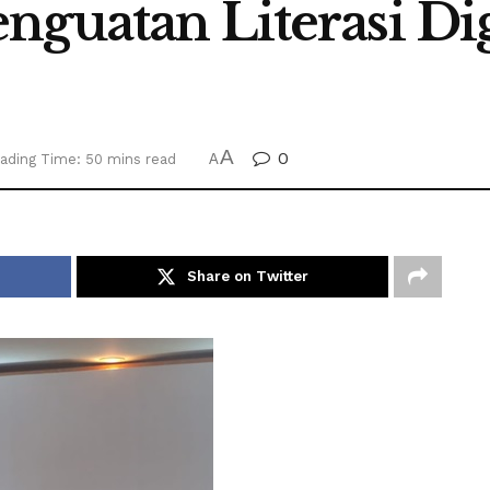
nguatan Literasi Di
A
0
ading Time: 50 mins read
A
Share on Twitter