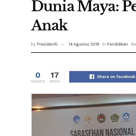
Dunia Maya: Pe
Anak
by
PresidenRi
14 Agustus 2019
in
Pendidikan
Re
0
17
Share on Facebook
SHARES
VIEWS