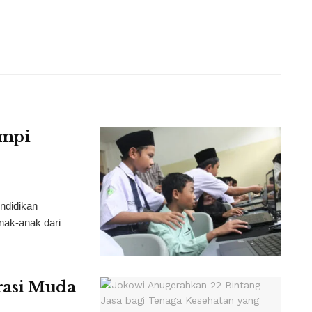
impi
ndidikan
nak-anak dari
rasi Muda