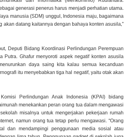
omunikasi dan Informatika (Menkominfo) Rudiantara.
agai generasi penerus harus menjadi perhatian utama.
daya manusia (SDM) unggul, Indonesia maju, bagaimana
 akan datang kaitannya dengan bahaya konten asusila,”
but, Deputi Bidang Koordinasi Perlindungan Perempuan
utra. Ghafur menyoroti aspek negatif konten asusila
t menurunkan daya saing kita kalau semua kecanduan
nografi itu menyebabkan tiga hal negatif, yaitu otak akan
omisi Perlindungan Anak Indonesia (KPAI) bidang
Maimunah menekankan peran orang tua dalam mengawasi
n sekolah misalnya untuk mengerjakan pekerjaan rumah
ernet, namun orang tua tetap perlu mengawasi. “Orang
gital dan mendampingi penggunaan media sosial atau
 dengan lima tahun. Penggunaan
gadget
di sekolah juga