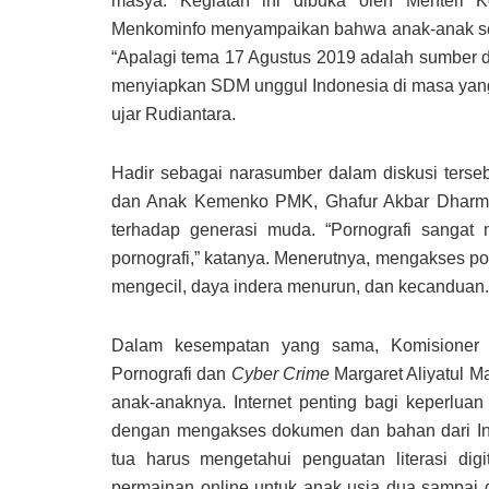
masya. Kegiatan ini dibuka oleh Menteri K
Menkominfo menyampaikan bahwa anak-anak seb
“Apalagi tema 17 Agustus 2019 adalah sumber 
menyiapkan SDM unggul Indonesia di masa yang
ujar Rudiantara.
Hadir sebagai narasumber dalam diskusi terse
dan Anak Kemenko PMK, Ghafur Akbar Dharma P
terhadap generasi muda. “Pornografi sanga
pornografi,” katanya. Menerutnya, mengakses por
mengecil, daya indera menurun, dan kecanduan.
Dalam kesempatan yang sama, Komisioner K
Pornografi dan
Cyber Crime
Margaret Aliyatul 
anak-anaknya. Internet penting bagi keperlua
dengan mengakses dokumen dan bahan dari Int
tua harus mengetahui penguatan literasi di
permainan online untuk anak usia dua sampai