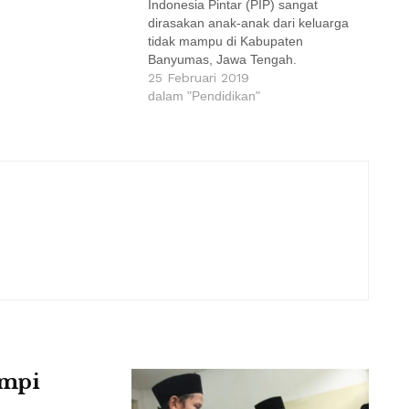
Indonesia Pintar (PIP) sangat
dirasakan anak-anak dari keluarga
tidak mampu di Kabupaten
Banyumas, Jawa Tengah.
Berdasarkan data Dinas Pendidikan
25 Februari 2019
Kabupaten Banyumas per tanggal
dalam "Pendidikan"
31 Desember 2019, sebanyak
121.168 siswa, terdiri dari 82.800
siswa Sekolah Dasar, 36.768 siswa
SMP, dan 1.600 siswa pendidikan
kesetaraan di Kabupaten
Banyumas…
impi