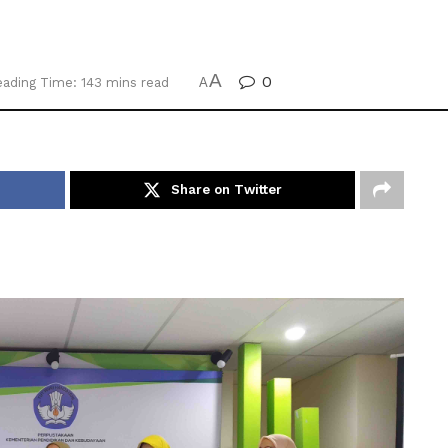
A
0
ading Time: 143 mins read
A
Share on Twitter