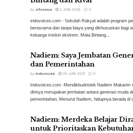
Bintang dan Rival
by
infonesia
2 JUNI 2025
0
indovoices.com - Sekolah Rakyat adalah program pe
berasrama dan tanpa biaya yang dikhususkan bagi a
keluarga miskin ekstrem. Mata Bintang...
Nadiem: Saya Jembatan Gene
dan Pemerintahan
by
Indovoices
30 JUNI 2021
0
Indovoices.com -Mendikbudristek Nadiem Makarim
dirinya merupakan jembatan antara generasi muda d
pemerintahan. Menurut Nadiem, hidupnya berada di d
Nadiem: Merdeka Belajar Di
untuk Prioritaskan Kebutuhan