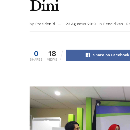
Dini
by
PresidenRi
23 Agustus 2019
in
Pendidikan
Re
0
18
Share on Facebook
SHARES
VIEWS