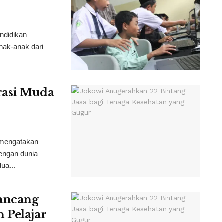
ndidikan
nak-anak dari
rasi Muda
 mengatakan
engan dunia
ua...
rancang
 Pelajar