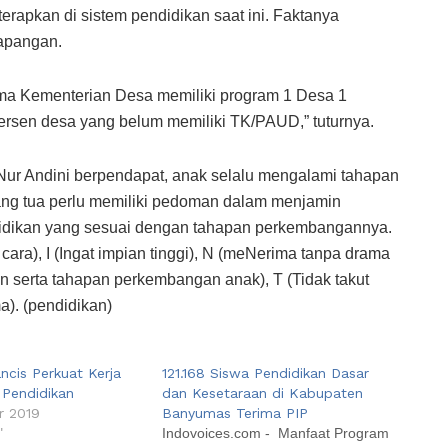
terapkan di sistem pendidikan saat ini. Faktanya
lapangan.
ma Kementerian Desa memiliki program 1 Desa 1
rsen desa yang belum memiliki TK/PAUD,” tuturnya.
ti Nur Andini berpendapat, anak selalu mengalami tahapan
ng tua perlu memiliki pedoman dalam menjamin
dikan yang sesuai dengan tahapan perkembangannya.
cara), I (Ingat impian tinggi), N (meNerima tanpa drama
an serta tahapan perkembangan anak), T (Tidak takut
a). (pendidikan)
ncis Perkuat Kerja
121.168 Siswa Pendidikan Dasar
Pendidikan
dan Kesetaraan di Kabupaten
r 2019
Banyumas Terima PIP
"
Indovoices.com - Manfaat Program