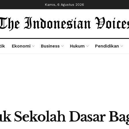
Kamis, 6 Agustus 2026
tik
Ekonomi
Business
Hukum
Pendidikan
k Sekolah Dasar Bag