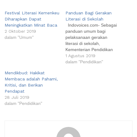
Festival Literasi Kemenkeu
Panduan Bagi Gerakan
Diharapkan Dapat
Literasi di Sekolah
Meningkatkan Minat Baca
Indovoices.com- Sebagai
2 Oktober 2019
panduan umum bagi
dalam "Umum"
pelaksanaan gerakan
literasi di sekolah,
Kementerian Pendidikan
dan Kebudayaan
1 Agustus 2019
(Kemendikbud) melalui
dalam "Pendidikan"
Direktorat Jenderal
Mendikbud: Hakikat
Pendidikan Dasar dan
Membaca adalah Pahami,
Menengah (Dirjen
Kritisi, dan Berikan
Dikdasmen) telah
Pendapat
menerbitkan Desain Induk
28 Juli 2019
Gerakan Literasi Sekolah
dalam "Pendidikan"
pada bulan Oktober 2018.
Namun dengan
berlangsungnya Festival
Literasi Sekolah 2019 pada
26 s.d 29 Juli 2019 lalu,…