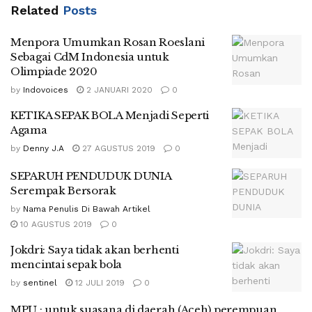
Related
Posts
Menpora Umumkan Rosan Roeslani
Sebagai CdM Indonesia untuk
Olimpiade 2020
by
Indovoices
2 JANUARI 2020
0
KETIKA SEPAK BOLA Menjadi Seperti
Agama
by
Denny J.A
27 AGUSTUS 2019
0
SEPARUH PENDUDUK DUNIA
Serempak Bersorak
by
Nama Penulis Di Bawah Artikel
10 AGUSTUS 2019
0
Jokdri: Saya tidak akan berhenti
mencintai sepak bola
by
sentinel
12 JULI 2019
0
MPU : untuk suasana di daerah (Aceh) perempuan