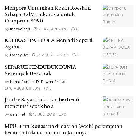
Menpora Umumkan Rosan Roeslani
Sebagai CdM Indonesia untuk
Olimpiade 2020
by
Indovoices
2 JANUARI 2020
0
KETIKA SEPAK BOLA Menjadi Seperti
Agama
by
Denny J.A
27 AGUSTUS 2019
0
SEPARUH PENDUDUK DUNIA
Serempak Bersorak
by
Nama Penulis Di Bawah Artikel
10 AGUSTUS 2019
0
Jokdri: Saya tidak akan berhenti
mencintai sepak bola
by
sentinel
12 JULI 2019
0
MPU : untuk suasana di daerah (Aceh) perempuan
bermain bola itu haram hukumnya