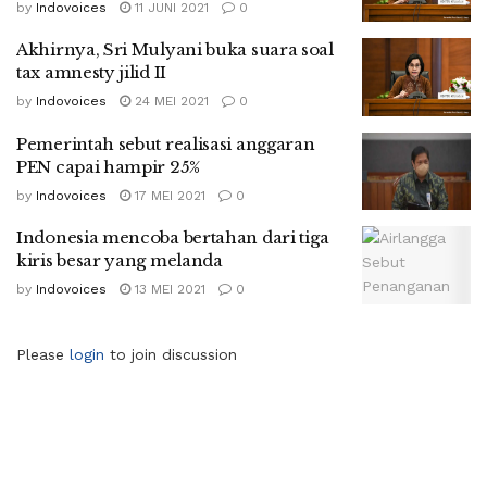
by
Indovoices
11 JUNI 2021
0
Akhirnya, Sri Mulyani buka suara soal
tax amnesty jilid II
by
Indovoices
24 MEI 2021
0
Pemerintah sebut realisasi anggaran
PEN capai hampir 25%
by
Indovoices
17 MEI 2021
0
Indonesia mencoba bertahan dari tiga
kiris besar yang melanda
by
Indovoices
13 MEI 2021
0
Please
login
to join discussion