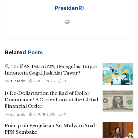
PresidenRi
Related
Posts
Tarif AS Tetap 32%, Deregulasi Impor
Indonesia Gagal Jadi Alat Tawar?
by
sunardo
8 JULI 2025
0
Is De-Dollarization the End of Dollar
Dominance? A Closer Look at the Global
Financial Order
by
sunardo
6 JUNI 2025
0
Poin-poin Penjelasan Sri Mulyani Soal
PPN Sembako