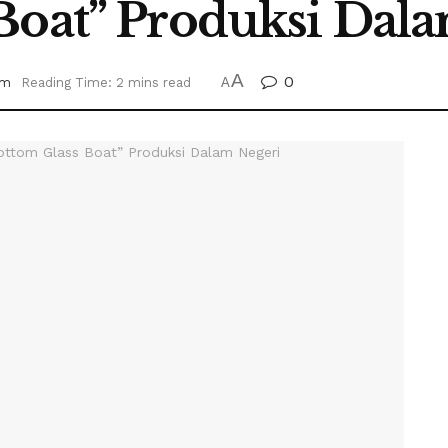
Boat” Produksi Dal
A
0
um
Reading Time: 2 mins read
A