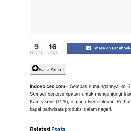
9
16
Share on Facebook
SHARES
VIEWS
Baca Artikel
Indovoices.com
– Selepas kunjungannya ke S
Sumadi berkesempatan untuk mengunjungi Inst
Kamis sore (15/8), dimana Kementerian Per
kapal pariwisata produksi dalam negeri.
Related
Posts