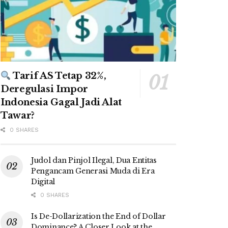
Tarif AS Tetap 32%,
Deregulasi Impor
Indonesia Gagal Jadi Alat
Tawar?
0 SHARES
Judol dan Pinjol Ilegal, Dua Entitas
Pengancam Generasi Muda di Era
Digital
0 SHARES
Is De-Dollarization the End of Dollar
Dominance? A Closer Look at the