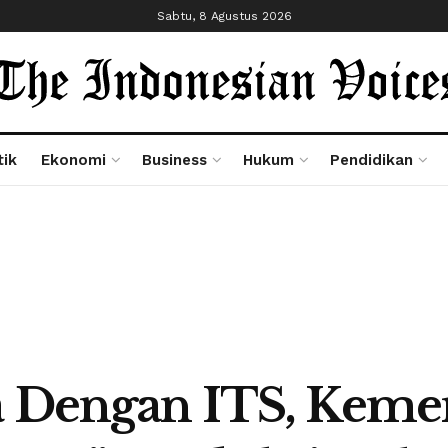
Sabtu, 8 Agustus 2026
tik
Ekonomi
Business
Hukum
Pendidikan
ma Dengan ITS, Kem