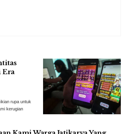
titas
 Era
ikian rupa untuk
mi kerugian
taan Kami Warga Jatikarya Yang