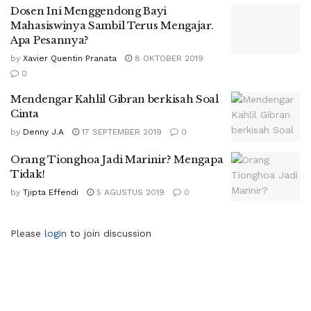
Dosen Ini Menggendong Bayi
Mahasiswinya Sambil Terus Mengajar.
Apa Pesannya?
by
Xavier Quentin Pranata
8 OKTOBER 2019
0
Mendengar Kahlil Gibran berkisah Soal
Cinta
by
Denny J.A
17 SEPTEMBER 2019
0
Orang Tionghoa Jadi Marinir? Mengapa
Tidak!
by
Tjipta Effendi
5 AGUSTUS 2019
0
Please
login
to join discussion