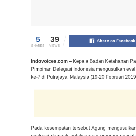
5
39
Share on Facebook
SHARES
VIEWS
Indovoices.com
– Kepala Badan Ketahanan Pan
Pimpinan Delegasi Indonesia mengusulkan eva
ke-7 di Putrajaya, Malaysia (19-20 Februari 2019
Pada kesempatan tersebut Agung mengusulkan 
evaluasi dampak pelaksanaan program penyal