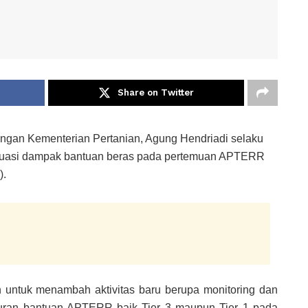
Share on Twitter
gan Kementerian Pertanian, Agung Hendriadi selaku
luasi dampak bantuan beras pada pertemuan APTERR
).
untuk menambah aktivitas baru berupa monitoring dan
uran bantuan APTERR baik Tier 3 maupun Tier 1 pada