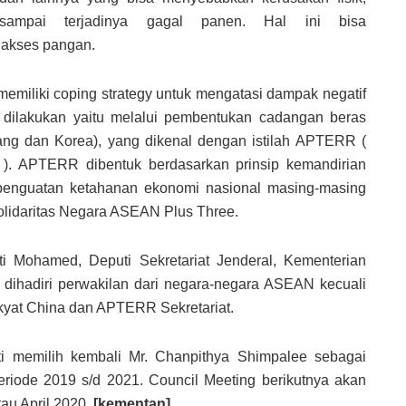
sampai terjadinya gagal panen. Hal ini bisa
akses pangan.
miliki coping strategy untuk mengatasi dampak negatif
g dilakukan yaitu melalui pembentukan cadangan beras
ng dan Korea), yang dikenal dengan istilah APTERR (
. APTERR dibentuk berdasarkan prinsip kemandirian
p penguatan ketahanan ekonomi nasional masing-masing
olidaritas Negara ASEAN Plus Three.
 Mohamed, Deputi Sekretariat Jenderal, Kementerian
n dihadiri perwakilan dari negara-negara ASEAN kecuali
kyat China dan APTERR Sekretariat.
ti memilih kembali Mr. Chanpithya Shimpalee sebagai
iode 2019 s/d 2021. Council Meeting berikutnya akan
au April 2020.
[kementan]