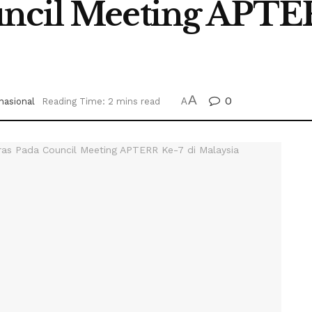
uncil Meeting APTER
A
0
nasional
Reading Time: 2 mins read
A