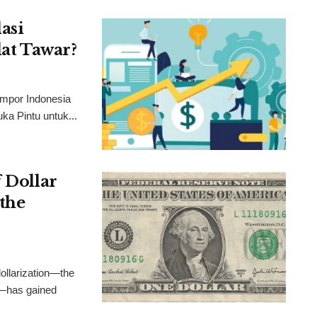
asi
lat Tawar?
Impor Indonesia
a Pintu untuk...
f Dollar
the
dollarization—the
ar—has gained