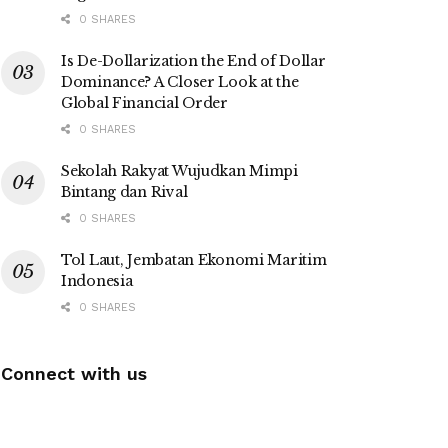
0 SHARES
Is De-Dollarization the End of Dollar
Dominance? A Closer Look at the
Global Financial Order
0 SHARES
Sekolah Rakyat Wujudkan Mimpi
Bintang dan Rival
0 SHARES
Tol Laut, Jembatan Ekonomi Maritim
Indonesia
0 SHARES
Connect with us