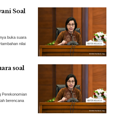
yani Soal
rnya buka suara
tambahan nilai
ara soal
ng Perekonomian
tah berencana