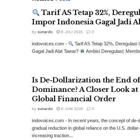
Tarif AS Tetap 32%, Deregul
Impor Indonesia Gagal Jadi A
by
sunardo
8 JULI 2025
0
indovoices.com -
Tarif AS Tetap 32%, Deregulasi 
Gagal Jadi Alat Tawar?
Ambisi Deregulasi: Membuk
Is De-Dollarization the End o
Dominance? A Closer Look at 
Global Financial Order
by
sunardo
6 JUNI 2025
0
indovoices.com - In recent years, the concept of de-
gradual reduction in global reliance on the U.S. doll
increasing traction...