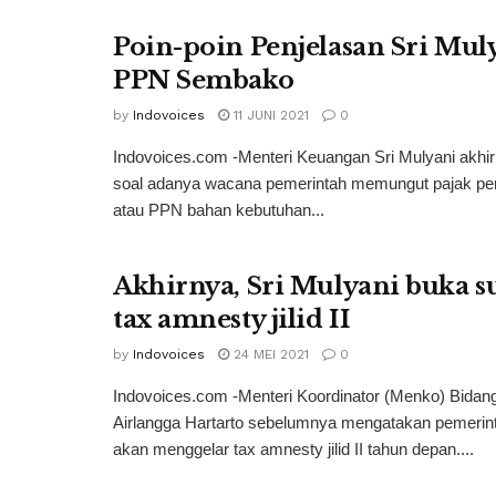
Poin-poin Penjelasan Sri Mul
PPN Sembako
by
Indovoices
11 JUNI 2021
0
Indovoices.com -Menteri Keuangan Sri Mulyani akhi
soal adanya wacana pemerintah memungut pajak per
atau PPN bahan kebutuhan...
Akhirnya, Sri Mulyani buka su
tax amnesty jilid II
by
Indovoices
24 MEI 2021
0
Indovoices.com -Menteri Koordinator (Menko) Bida
Airlangga Hartarto sebelumnya mengatakan pemerin
akan menggelar tax amnesty jilid II tahun depan....