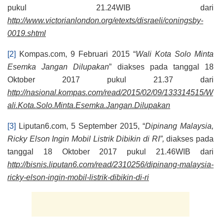
pukul 21.24WIB dari
http://www.victorianlondon.org/etexts/disraeli/coningsby-
0019.shtml
[2]
Kompas.com, 9 Februari 2015 “
Wali Kota Solo Minta
Esemka Jangan Dilupakan
” diakses pada tanggal 18
Oktober 2017 pukul 21.37 dari
http://nasional.kompas.com/read/2015/02/09/133314515/W
ali.Kota.Solo.Minta.Esemka.Jangan.Dilupakan
[3]
Liputan6.com, 5 September 2015, “
Dipinang Malaysia,
Ricky Elson Ingin Mobil Listrik Dibikin di RI”,
diakses pada
tanggal 18 Oktober 2017 pukul 21.46WIB dari
http://bisnis.liputan6.com/read/2310256/dipinang-malaysia-
ricky-elson-ingin-mobil-listrik-dibikin-di-ri