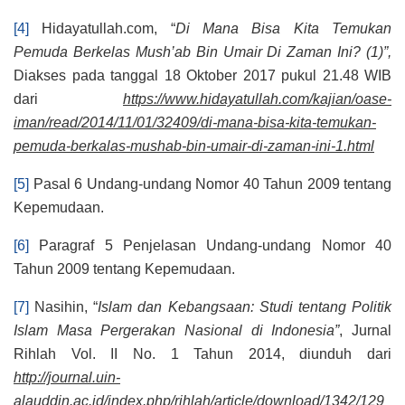
[4]
Hidayatullah.com, “
Di Mana Bisa Kita Temukan
Pemuda Berkelas Mush’ab Bin Umair Di Zaman Ini? (1)”,
Diakses pada tanggal 18 Oktober 2017 pukul 21.48 WIB
dari
https://www.hidayatullah.com/kajian/oase-
iman/read/2014/11/01/32409/di-mana-bisa-kita-temukan-
pemuda-berkalas-mushab-bin-umair-di-zaman-ini-1.html
[5]
Pasal 6 Undang-undang Nomor 40 Tahun 2009 tentang
Kepemudaan.
[6]
Paragraf 5 Penjelasan Undang-undang Nomor 40
Tahun 2009 tentang Kepemudaan.
[7]
Nasihin, “
Islam dan Kebangsaan: Studi tentang Politik
Islam Masa Pergerakan Nasional di Indonesia”
, Jurnal
Rihlah Vol. II No. 1 Tahun 2014, diunduh dari
http://journal.uin-
alauddin.ac.id/index.php/rihlah/article/download/1342/129